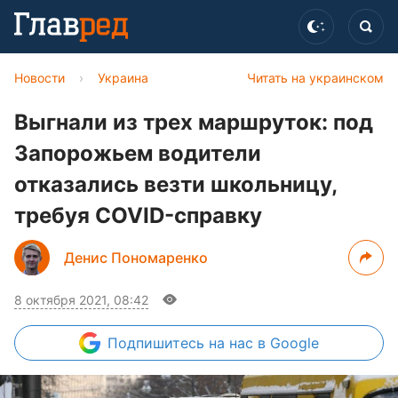
Новости
›
Украина
Читать на украинском
Выгнали из трех маршруток: под
Запорожьем водители
отказались везти школьницу,
требуя COVID-справку
Денис Пономаренко
8 октября 2021, 08:42
Подпишитесь
на нас в Google