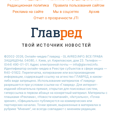
Новости моды
Виталий Козловский
Новости Черкассы
Редакционная политика
Правила пользования сайтом
Советы от Андре Тана
Реклама на сайте
Мы в соцсетях
Архив
Новости Львова
Отчет о прозрачности JTI
Новости Ровно
Новости Днепра
Новости Запорожья
Новости Тернополя
ТВОЙ ИСТОЧНИК НОВОСТЕЙ
Новости Житомира
©2002-2026, Онлайн-медиа Главред - GLAVRED.INFO. ВСЕ ПРАВА
ЗАЩИЩЕНЫ. 04080, г. Киев, ул. Кириловская, дом 23. Телефон —
Новости Одессы
(044) 490-01-01. Адрес электронной почты — info@glavred.info.
Идентификатор онлайн-медиа в Реестре cубъектов в сфере медиа —
R40-01822.
Перепечатка, копирование или воспроизведение
информации, содержащей ссылку на агенство ГЛАВРЕД, в каком-
либо виде запрещено. Использование материалов «Главред»
разрешается при условии ссылки на «Главред». Для интернет-
изданий обязательна прямая, открытая для поисковых систем,
гиперссылка в первом абзаце на конкретный материал. Материалы с
плашками «Реклама», «Новости компаний», «Актуально», «Точка
зрения», «Официально» публикуются на коммерческих или
партнерских началах. Точки зрения, выраженные в материалах в
рубрике "Мнения", не всегда совпадают с мнением редакции.