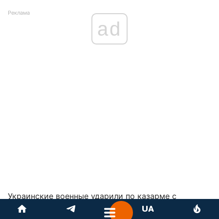
Реклама
ad
Украинские военные ударили по казарме с
оккупантами
на Луганщине. ВСУ уничтожили сразу