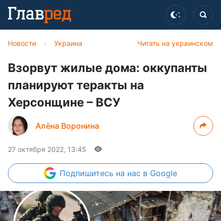
Новости
›
Украина
Читать на украинском
Взорвут жилые дома: оккупанты
планируют теракты на
Херсонщине – ВСУ
Алёна Воронина
27 октября 2022, 13:45
Подпишитесь
на нас в Google