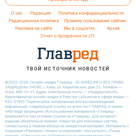
Денежная помощь
Советы от Андре Тана
Новости Одессы
Уборка
Тарифы
Женские стрижки
O нас
Редакция
Политика конфиденциальности
Авто
Курс валют
Редакционная политика
Правила пользования сайтом
Реклама на сайте
Мы в соцсетях
Архив
Отчет о прозрачности JTI
ТВОЙ ИСТОЧНИК НОВОСТЕЙ
©2002-2026, Онлайн-медиа Главред - GLAVRED.INFO. ВСЕ ПРАВА
ЗАЩИЩЕНЫ. 04080, г. Киев, ул. Кириловская, дом 23. Телефон —
(044) 490-01-01. Адрес электронной почты — info@glavred.info.
Идентификатор онлайн-медиа в Реестре cубъектов в сфере медиа —
R40-01822.
Перепечатка, копирование или воспроизведение
информации, содержащей ссылку на агенство ГЛАВРЕД, в каком-
либо виде запрещено. Использование материалов «Главред»
разрешается при условии ссылки на «Главред». Для интернет-
изданий обязательна прямая, открытая для поисковых систем,
гиперссылка в первом абзаце на конкретный материал. Материалы с
плашками «Реклама», «Новости компаний», «Актуально», «Точка
зрения», «Официально» публикуются на коммерческих или