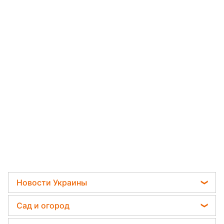
Новости Украины
Телеграм новости Украины
Сад и огород
Пенсии в Украине