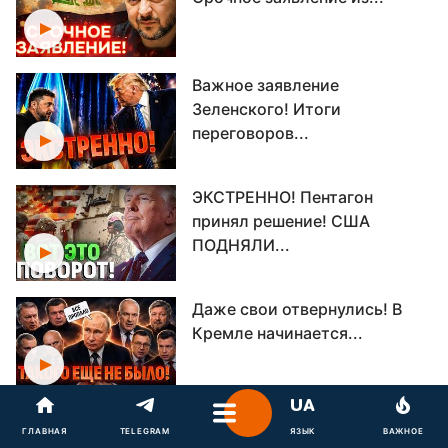
Важное заявление
Зеленского! Итоги
переговоров...
ЭКСТРЕННО! Пентагон
принял решение! США
ПОДНЯЛИ...
Даже свои отвернулись! В
Кремле начинается...
«Дружкам» Кремля — ХАНА!
ГЛАВНАЯ
TELEGRAM
ЯЗЫК
ВАЖНОЕ
США сделали свой...