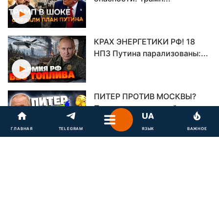
КРАХ ЭНЕРГЕТИКИ РФ! 18
НПЗ Путина парализованы:...
ПИТЕР ПРОТИВ МОСКВЫ?
Путин теряет родной...
ГЛАВНАЯ
TELEGRAM
ЯЗЫК
ВАЖНОЕ
РОССИЙСКАЯ РАКЕТА В
ПОЛЬШЕ! Туск прибыл к...
РФ НАКРЫВАЕТ ГОЛОД И
БЕЗДНА! Даже «Z»-