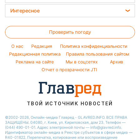
Прогноз погоды
Ольга Сумская
Новости Запорожья
Закуски
Магнитные бури
Интересное
Филипп Киркоров
Новости Львова
Салаты
Погода на сегодня
Головоломки
Елена Зеленская
Новости Днепра
Простые блюда
Проверить погоду
Тесты по картинке
Ани Лорак
Новости Тернополя
Легкие десерты
Оптические иллюзии
Кейт Миддлтон
Новости Житомира
O нас
Редакция
Политика конфиденциальности
Напитки
Народные приметы
Редакционная политика
Алла Пугачева
Правила пользования сайтом
Новости Одессы
Праздничное меню
Реклама на сайте
Мы в соцсетях
Архив
Все о шоу-бизнесе
Максим Галкин
Новости Харькова
Отчет о прозрачности JTI
Настя Каменских
Виталий Козловский
Потап
ТВОЙ ИСТОЧНИК НОВОСТЕЙ
©2002-2026, Онлайн-медиа Главред - GLAVRED.INFO. ВСЕ ПРАВА
ЗАЩИЩЕНЫ. 04080, г. Киев, ул. Кириловская, дом 23. Телефон —
(044) 490-01-01. Адрес электронной почты — info@glavred.info.
Идентификатор онлайн-медиа в Реестре cубъектов в сфере медиа —
R40-01822.
Перепечатка, копирование или воспроизведение