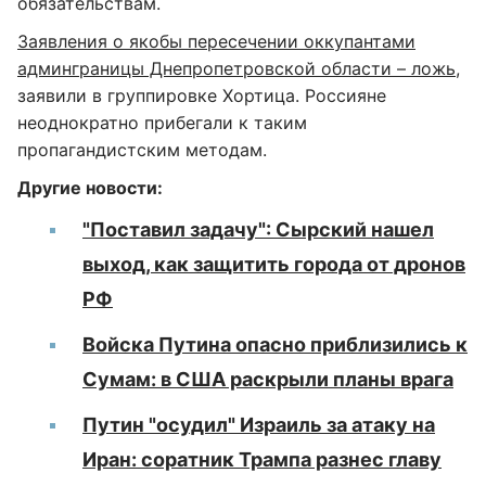
обязательствам.
Заявления о якобы пересечении оккупантами
админграницы Днепропетровской области – ложь
,
заявили в группировке Хортица. Россияне
неоднократно прибегали к таким
пропагандистским методам.
Другие новости:
"Поставил задачу": Сырский нашел
выход, как защитить города от дронов
РФ
Войска Путина опасно приблизились к
Сумам: в США раскрыли планы врага
Путин "осудил" Израиль за атаку на
Иран: соратник Трампа разнес главу