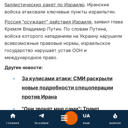
баллистических ракет по Израилю
. Иранские
войска атаковали ключевые пункты израильтян.
Россия "осуждает" действия Израиля
, заявил глава
Кремля Владимир Путин. По словам Путина,
войска которого нападением на Украину нарушили
всевозможные правовые нормы, израильское
государство нарушает устав ООН и
международное право.
Другие новости:
За кулисами атаки: СМИ раскрыли
новые подробности спецоперации
против Ирана
"Они звонят мне сами": Трамп
похвастался звонками из Ирана после
ГЛАВНАЯ
TELEGRAM
ЯЗЫК
ВАЖНОЕ
израильских атак