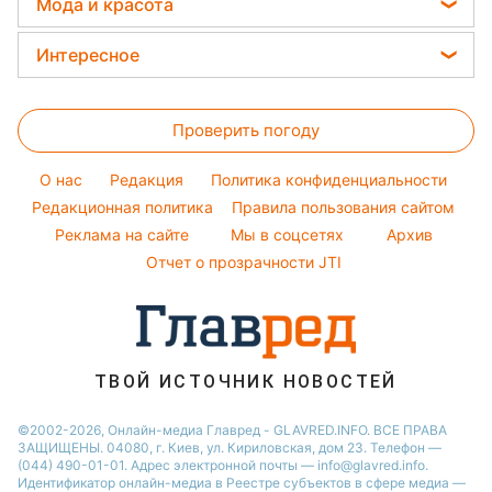
Елена Зеленская
Мода и красота
Погода на сегодня
Праздничное меню
Новости Львова
Ани Лорак
Женские стрижки
Погода на завтра
Интересное
Новости Полтавы
Кейт Миддлтон
Окрашивание волос
Пылевая буря
Головоломки
Новости Днепра
Алла Пугачева
Красивый маникюр
Проверить погоду
Тесты по картинке
Новости Сум
Максим Галкин
Модные ошибки
Оптические иллюзии
Новости Тернополя
Настя Каменских
O нас
Редакция
Политика конфиденциальности
Новости моды
Народные приметы
Редакционная политика
Новости Черкассы
Правила пользования сайтом
Виталий Козловский
Советы от Андре Тана
Реклама на сайте
Мы в соцсетях
Архив
Все о шоу-бизнесе
Новости Житомира
Потап
Отчет о прозрачности JTI
Новости Ровно
Новости Одессы
Новости Запорожья
ТВОЙ ИСТОЧНИК НОВОСТЕЙ
©2002-2026, Онлайн-медиа Главред - GLAVRED.INFO. ВСЕ ПРАВА
ЗАЩИЩЕНЫ. 04080, г. Киев, ул. Кириловская, дом 23. Телефон —
(044) 490-01-01. Адрес электронной почты — info@glavred.info.
Идентификатор онлайн-медиа в Реестре cубъектов в сфере медиа —