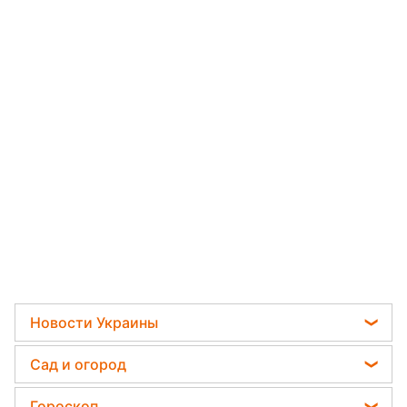
Новости Украины
Политика
Сад и огород
Отключения света
Садовод назвал самое эффективное средство
Гороскоп