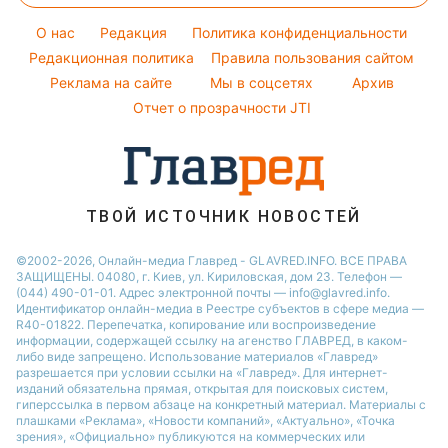
Новости Полтавы
Оптические иллюзии
Советы от Андре Тана
Настя Каменских
O нас
Редакция
Политика конфиденциальности
Новости Сум
Народные приметы
Редакционная политика
Правила пользования сайтом
Виталий Козловский
Новости Тернополя
Реклама на сайте
Мы в соцсетях
Архив
Все о шоу-бизнесе
Потап
Новости Черкассы
Отчет о прозрачности JTI
Новости Житомира
Новости Ровно
Новости Одессы
ТВОЙ ИСТОЧНИК НОВОСТЕЙ
Новости Запорожья
©2002-2026, Онлайн-медиа Главред - GLAVRED.INFO. ВСЕ ПРАВА
ЗАЩИЩЕНЫ. 04080, г. Киев, ул. Кириловская, дом 23. Телефон —
(044) 490-01-01. Адрес электронной почты — info@glavred.info.
Идентификатор онлайн-медиа в Реестре cубъектов в сфере медиа —
R40-01822.
Перепечатка, копирование или воспроизведение
информации, содержащей ссылку на агенство ГЛАВРЕД, в каком-
либо виде запрещено. Использование материалов «Главред»
разрешается при условии ссылки на «Главред». Для интернет-
изданий обязательна прямая, открытая для поисковых систем,
гиперссылка в первом абзаце на конкретный материал. Материалы с
плашками «Реклама», «Новости компаний», «Актуально», «Точка
зрения», «Официально» публикуются на коммерческих или