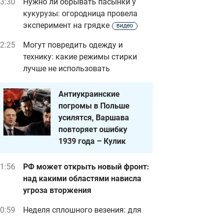
3:30
Нужно ли обрывать пасынки у
кукурузы: огородница провела
эксперимент на грядке
видео
2:25
Могут повредить одежду и
технику: какие режимы стирки
лучше не использовать
Антиукраинские
погромы в Польше
усилятся, Варшава
повторяет ошибку
1939 года – Кулик
1:56
РФ может открыть новый фронт:
над какими областями нависла
угроза вторжения
0:59
Неделя сплошного везения: для