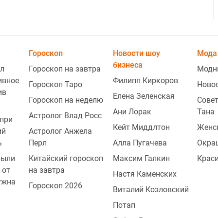
Гороскоп
Новости шоу
Мода 
бизнеса
л
Гороскоп на завтра
Модн
ивное
Филипп Киркоров
Гороскоп Таро
Ново
ив
Елена Зеленская
Гороскоп на неделю
Совет
Ани Лорак
Тана
Астролог Влад Росс
2
при
Кейт Миддлтон
Женс
ий
Астролог Анжела
ь
Перл
Алла Пугачева
Окра
рыли
Китайский гороскоп
Максим Галкин
Крас
2
 от
на завтра
Настя Каменских
ужна
Гороскоп 2026
Виталий Козловский
2
Потап