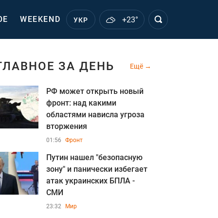
ОЕ
WEEKEND
+23°
УКР
ГЛАВНОЕ ЗА ДЕНЬ
Ещё
РФ может открыть новый
фронт: над какими
областями нависла угроза
вторжения
01:56
Фронт
Путин нашел "безопасную
зону" и панически избегает
атак украинских БПЛА -
СМИ
23:32
Мир