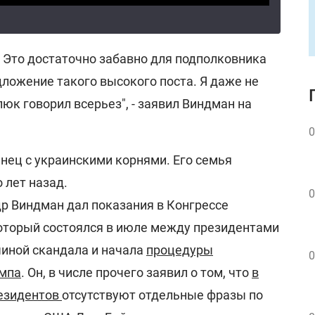
.] Это достаточно забавно для подполковника
ложение такого высокого поста. Я даже не
люк говорил всерьез", - заявил Виндман на
0
анец с украинскими корнями. Его семья
 лет назад.
0
р Виндман дал показания в Конгрессе
который состоялся в июле между президентами
чиной скандала и начала
процедуры
0
мпа
. Он, в числе прочего заявил о том, что
в
резидентов
отсутствуют отдельные фразы по