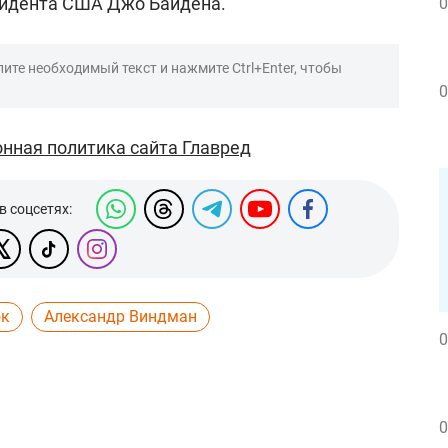
зидента США Джо Байдена.
0
ите необходимый текст и нажмите Ctrl+Enter, чтобы
0
нная политика сайта Главред
в соцсетях:
юк
Александр Виндман
0
0