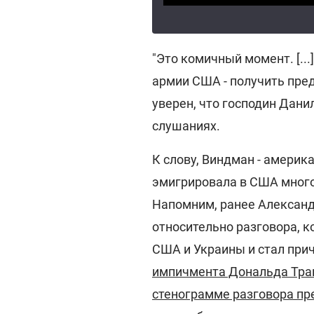
"Это комичный момент. [..
армии США - получить пред
уверен, что господин Дани
слушаниях.
К слову, Виндман - америк
эмигрировала в США много
Напомним, ранее Александ
относительно разговора, 
США и Украины и стал при
импичмента Дональда Тра
стенограмме разговора п