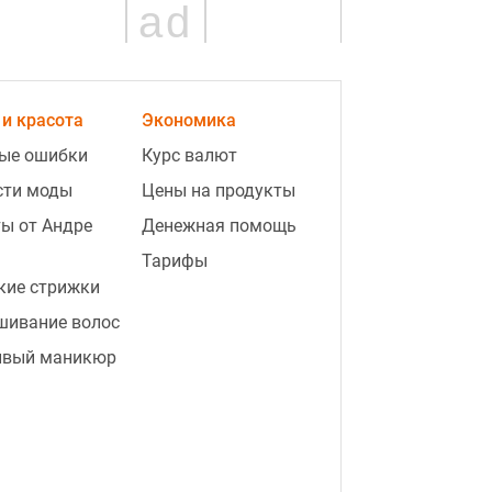
ad
и красота
Экономика
ые ошибки
Курс валют
сти моды
Цены на продукты
ы от Андре
Денежная помощь
Тарифы
3:32
Путин нашел "безопасную зону" и
кие стрижки
панически избегает атак
украинских БПЛА - СМИ
шивание волос
ивый маникюр
3:14
РФ готова к новому
массированному удару: какие
области могут стать целью атаки
3:10
"Поможет закончить войну":
Зеленский отреагировал на