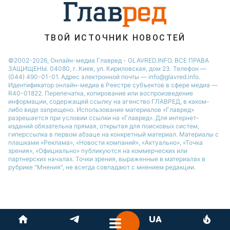
ТВОЙ ИСТОЧНИК НОВОСТЕЙ
©2002-2026, Онлайн-медиа Главред - GLAVRED.INFO. ВСЕ ПРАВА
ЗАЩИЩЕНЫ. 04080, г. Киев, ул. Кириловская, дом 23. Телефон —
(044) 490-01-01. Адрес электронной почты — info@glavred.info.
Идентификатор онлайн-медиа в Реестре cубъектов в сфере медиа —
R40-01822.
Перепечатка, копирование или воспроизведение
информации, содержащей ссылку на агенство ГЛАВРЕД, в каком-
либо виде запрещено. Использование материалов «Главред»
разрешается при условии ссылки на «Главред». Для интернет-
изданий обязательна прямая, открытая для поисковых систем,
гиперссылка в первом абзаце на конкретный материал. Материалы с
плашками «Реклама», «Новости компаний», «Актуально», «Точка
зрения», «Официально» публикуются на коммерческих или
партнерских началах. Точки зрения, выраженные в материалах в
рубрике "Мнения", не всегда совпадают с мнением редакции.