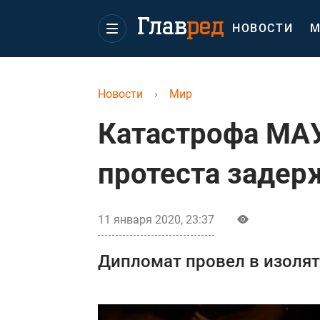
НОВОСТИ
М
Новости
›
Мир
Катастрофа МАУ
протеста задер
11 января 2020, 23:37
Дипломат провел в изолят