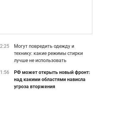
2:25
Могут повредить одежду и
технику: какие режимы стирки
лучше не использовать
1:56
РФ может открыть новый фронт:
над какими областями нависла
угроза вторжения
0:59
Неделя сплошного везения: для
трех знаков зодиака начинается
белая полоса
0:06
"Я не железный": Усик сделал
неожиданное заявление о