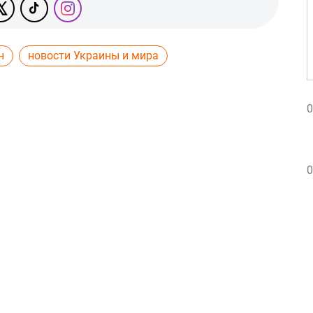
н
новости Украины и мира
0
0
0
0