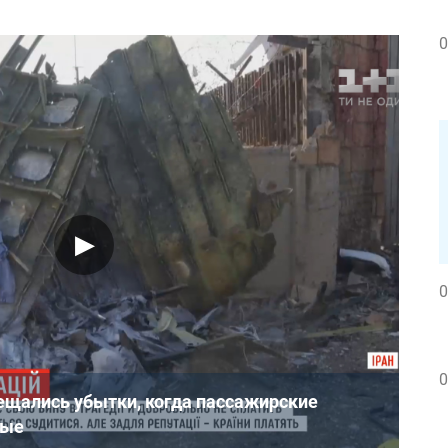
0
0
0
ещались убытки, когда пассажирские
ные