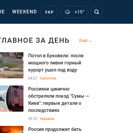
ОЕ
WEEKEND
+19°
УКР
ГЛАВНОЕ ЗА ДЕНЬ
Ещё
Потоп в Буковеле: после
мощного ливня горный
курорт ушел под воду
09:27
Синоптик
Россияне цинично
обстреляли поезд "Сумы —
Киев": первые детали о
последствиях
09:22
Украина
Россия продолжит бить