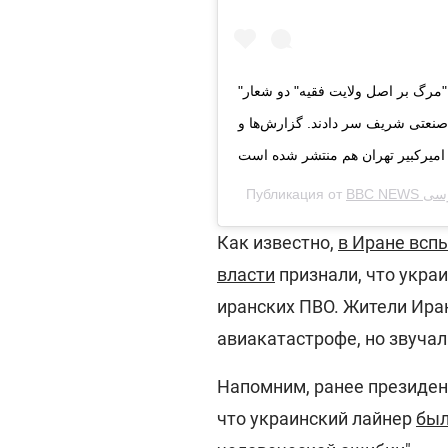
"سلیمانی قاتل است، رهبرش هم قاتل است" و "مرگ بر اصل ولایت فقیه" دو شعار
صنعتی شریف سر دادند. گزارش‌ها و
امیرکبیر تهران هم منتشر شده است
Публикация от
BBC NEWS
Как известно,
в Иране всп
власти
признали, что укра
иранских ПВО. Жители Ира
авиакатастрофе, но звучал
Напомним, ранее президен
что украинский лайнер
был