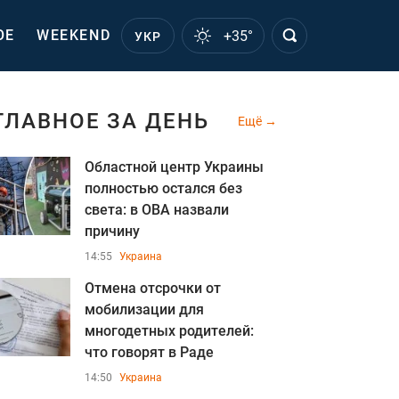
ОЕ
WEEKEND
+35°
УКР
ГЛАВНОЕ ЗА ДЕНЬ
Ещё
Областной центр Украины
полностью остался без
света: в ОВА назвали
причину
14:55
Украина
Отмена отсрочки от
мобилизации для
многодетных родителей:
что говорят в Раде
14:50
Украина