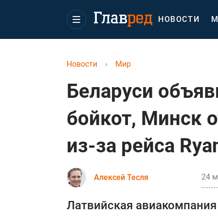
НОВОСТИ
М
Новости
›
Мир
Беларуси объя
бойкот, Минск 
из-за рейса Ryan
24 м
Алексей Тесля
Латвийская авиакомпания a