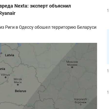
вреда Nexta: эксперт объяснил
1
Ryanair
c из Риги в Одессу обошел территорию Беларуси
1
1