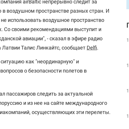
мпания airBaltic непрерывно следит за
ю в воздушном пространстве разных стран. И
 не использовать воздушное пространство
ах. Со своими рекомендациями выступит и
данской авиации", - сказал в эфире радио
1
а Латвии Талис Линкайтс, сообщает
Delfi
.
 ситуацию как "неординарную" и
1
опросов о безопасности полетов в
1
ал пассажиров следить за актуальной
лоруссию и из нее на сайте международного
авиакомпаний, осуществляющих эти перелеты.
1