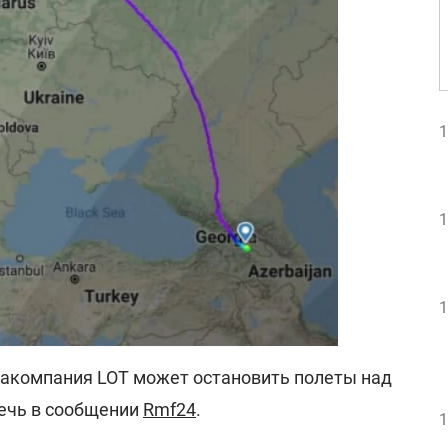
1
1
1
иакомпания LOT может остановить полеты над
речь в сообщении
Rmf24
.
1