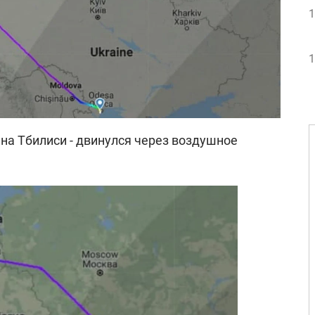
1
1
и на Тбилиси - двинулся через воздушное