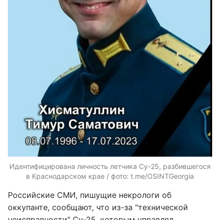
Идентифицирована личность летчика Су-25, разбившегося
в Краснодарском крае / фото: t.me/OSINTGeorgia
Российские СМИ, пишущие некрологи об
оккупанте, сообщают, что из-за "технической
неисправности" Су-25, которым управлял