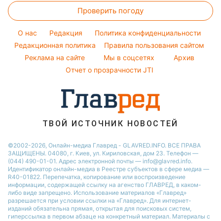
Новости Черкассы
Красивый маникюр
Проверить погоду
Комнатные растения
Все о шоу-бизнесе
Новости Житомира
Модные ошибки
Все о сале
Новости Ровно
O нас
Редакция
Политика конфиденциальности
Новости моды
Уборка
Редакционная политика
Правила пользования сайтом
Новости Одессы
Советы от Андре Тана
Реклама на сайте
Мы в соцсетях
Архив
Авто
Новости Запорожья
Отчет о прозрачности JTI
ТВОЙ ИСТОЧНИК НОВОСТЕЙ
©2002-2026, Онлайн-медиа Главред - GLAVRED.INFO. ВСЕ ПРАВА
ЗАЩИЩЕНЫ. 04080, г. Киев, ул. Кириловская, дом 23. Телефон —
(044) 490-01-01. Адрес электронной почты — info@glavred.info.
Идентификатор онлайн-медиа в Реестре cубъектов в сфере медиа —
R40-01822.
Перепечатка, копирование или воспроизведение
информации, содержащей ссылку на агенство ГЛАВРЕД, в каком-
либо виде запрещено. Использование материалов «Главред»
разрешается при условии ссылки на «Главред». Для интернет-
изданий обязательна прямая, открытая для поисковых систем,
гиперссылка в первом абзаце на конкретный материал. Материалы с