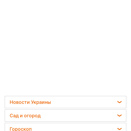
Новости Украины
Пенсии в Украине
Сад и огород
Мобилизация
Садовод назвал самое эффективное средство
Гороскоп