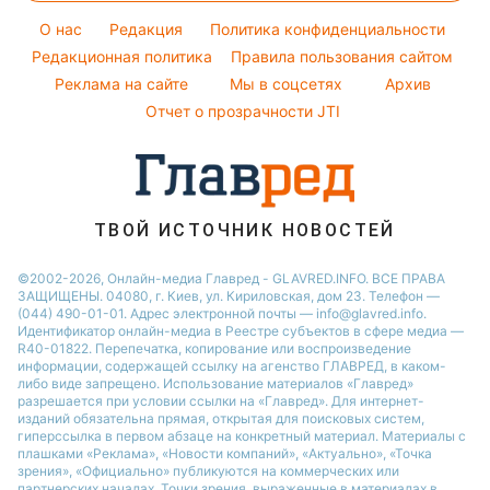
Курс валют
Погода на сегодня
Ани Лорак
O нас
Редакция
Политика конфиденциальности
Погода на завтра
Редакционная политика
Правила пользования сайтом
Кейт Миддлтон
Реклама на сайте
Мы в соцсетях
Архив
Пылевая буря
Алла Пугачева
Отчет о прозрачности JTI
ТВОЙ ИСТОЧНИК НОВОСТЕЙ
©2002-2026, Онлайн-медиа Главред - GLAVRED.INFO. ВСЕ ПРАВА
ЗАЩИЩЕНЫ. 04080, г. Киев, ул. Кириловская, дом 23. Телефон —
(044) 490-01-01. Адрес электронной почты — info@glavred.info.
Идентификатор онлайн-медиа в Реестре cубъектов в сфере медиа —
R40-01822.
Перепечатка, копирование или воспроизведение
информации, содержащей ссылку на агенство ГЛАВРЕД, в каком-
либо виде запрещено. Использование материалов «Главред»
разрешается при условии ссылки на «Главред». Для интернет-
изданий обязательна прямая, открытая для поисковых систем,
гиперссылка в первом абзаце на конкретный материал. Материалы с
плашками «Реклама», «Новости компаний», «Актуально», «Точка
зрения», «Официально» публикуются на коммерческих или
партнерских началах. Точки зрения, выраженные в материалах в