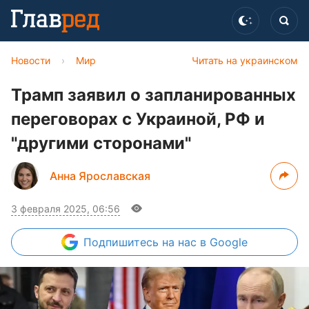
Новости
›
Мир
Читать на украинском
Трамп заявил о запланированных
переговорах с Украиной, РФ и
"другими сторонами"
Анна Ярославская
3 февраля 2025, 06:56
Подпишитесь
на нас в Google