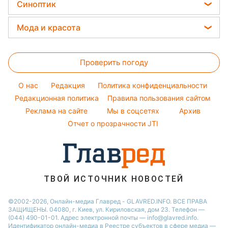
Цены на продукты
Оптические иллюзии
Синоптик
Новости Львова
Авто
Праздничное меню
Алла Пугачева
Денежная помощь
Народные приметы
Новости Днепра
Прогноз погоды
Стирка
Мода и красота
Максим Галкин
Тарифы
Новости Тернополя
Магнитные бури
Комнатные растения
Настя Каменских
Женские стрижки
Курс валют
Новости Житомира
Погода на сегодня
Проверить погоду
Окрашивание волос
Новости Одессы
Погода на завтра
Красивый маникюр
O нас
Редакция
Политика конфиденциальности
Пылевая буря
Модные ошибки
Редакционная политика
Правила пользования сайтом
Реклама на сайте
Мы в соцсетях
Архив
Новости моды
Отчет о прозрачности JTI
Советы от Андре Тана
ТВОЙ ИСТОЧНИК НОВОСТЕЙ
©2002-2026, Онлайн-медиа Главред - GLAVRED.INFO. ВСЕ ПРАВА
ЗАЩИЩЕНЫ. 04080, г. Киев, ул. Кириловская, дом 23. Телефон —
(044) 490-01-01. Адрес электронной почты — info@glavred.info.
Идентификатор онлайн-медиа в Реестре cубъектов в сфере медиа —