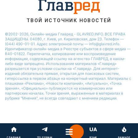
ТВОЙ ИСТОЧНИК НОВОСТЕЙ
©2002-2026, Онлайн-медиа Главред - GLAVRED.INFO. ВСЕ ПРАВА
ЗАЩИЩЕНЫ. 04080, г. Киев, ул. Кириловская, дом 23. Телефон —
(044) 490-01-01. Адрес электронной почты — info@glavred.info.
Идентификатор онлайн-медиа в Реестре cубъектов в сфере медиа —
R40-01822.
Перепечатка, копирование или воспроизведение
информации, содержащей ссылку на агенство ГЛАВРЕД, в каком-
либо виде запрещено. Использование материалов «Главред»
разрешается при условии ссылки на «Главред». Для интернет-
изданий обязательна прямая, открытая для поисковых систем,
гиперссылка в первом абзаце на конкретный материал. Материалы с
плашками «Реклама», «Новости компаний», «Актуально», «Точка
зрения», «Официально» публикуются на коммерческих или
партнерских началах. Точки зрения, выраженные в материалах в
рубрике "Мнения", не всегда совпадают с мнением редакции.
ГЛАВНАЯ
TELEGRAM
ЯЗЫК
ВАЖНОЕ