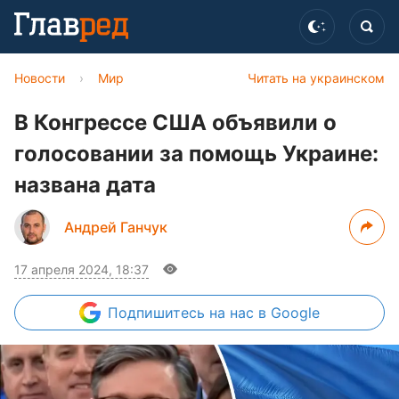
Новости
›
Мир
Читать на украинском
В Конгрессе США объявили о
голосовании за помощь Украине:
названа дата
Андрей Ганчук
17 апреля 2024, 18:37
Подпишитесь
на нас в Google