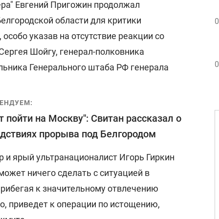
ера" Евгений Пригожин продолжал
Белгородской области для критики
0
 особо указав на отсутствие реакции со
Сергея Шойгу, генерал-полковника
0
льника Генерального штаба РФ генерала
ЕНДУЕМ:
т пойти на Москву": Свитан рассказал о
дствиях прорыва под Белгородом
 и ярый ультранационалист Игорь Гиркин
может ничего сделать с ситуацией в
 прибегая к значительному отвлечению
но, приведет к операции по истощению,