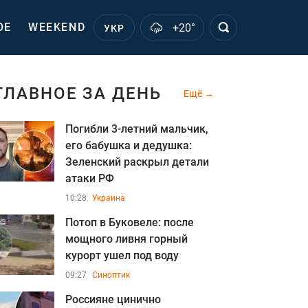
ОЕ
WEEKEND
+20°
УКР
ГЛАВНОЕ ЗА ДЕНЬ
Ещё
Погибли 3-летний мальчик,
его бабушка и дедушка:
Зеленский раскрыл детали
атаки РФ
10:28
Украина
Потоп в Буковеле: после
мощного ливня горный
курорт ушел под воду
09:27
Синоптик
Россияне цинично