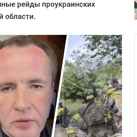
чные рейды проукраинских
й области.