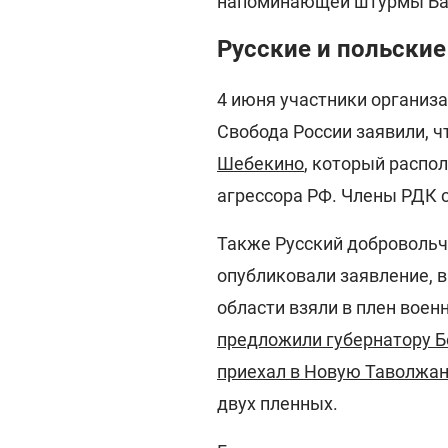
напоминающей штурмы Ба
Русские и польски
4 июня участники организ
Свобода России заявили, ч
Шебекино
, который распо
агрессора РФ. Члены РДК с
Также Русский добровольч
опубликовали заявление, в
области взяли в плен вое
предложили губернатору Б
приехал в Новую Таволжа
двух пленных.