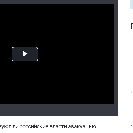
1
1
1
изуют ли российские власти эвакуацию
1