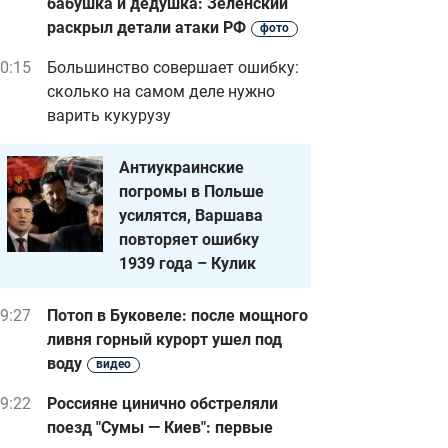
бабушка и дедушка: Зеленский
раскрыл детали атаки РФ
фото
0:15
Большинство совершает ошибку:
сколько на самом деле нужно
варить кукурузу
Антиукраинские
погромы в Польше
усилятся, Варшава
повторяет ошибку
1939 года – Кулик
9:27
Потоп в Буковеле: после мощного
ливня горный курорт ушел под
воду
видео
9:22
Россияне цинично обстреляли
поезд "Сумы — Киев": первые