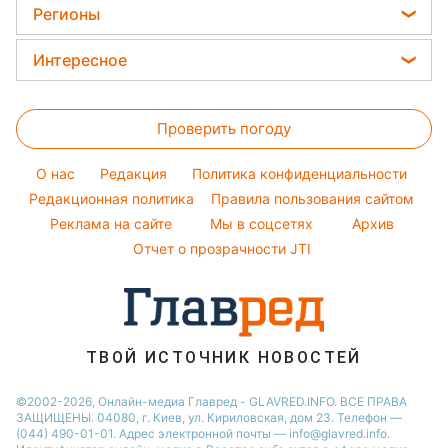
Окрашивание волос
Ани Лорак
Регионы
Комнатные растения
Красивый маникюр
Кейт Миддлтон
Новости Харькова
Все о сале
Интересное
Модные ошибки
Алла Пугачева
Новости Львова
Уборка
Головоломки
Новости моды
Максим Галкин
Новости Полтавы
Проверить погоду
Тесты по картинке
Советы от Андре Тана
Настя Каменских
Новости Днепра
Оптические иллюзии
Женские стрижки
Виталий Козловский
O нас
Редакция
Политика конфиденциальности
Новости Сум
Народные приметы
Редакционная политика
Правила пользования сайтом
Потап
Новости Тернополя
Реклама на сайте
Мы в соцсетях
Архив
Все о шоу-бизнесе
София Ротару
Новости Черкассы
Отчет о прозрачности JTI
Новости Житомира
Новости Ровно
Новости Одессы
ТВОЙ ИСТОЧНИК НОВОСТЕЙ
Новости Запорожья
©2002-2026, Онлайн-медиа Главред - GLAVRED.INFO. ВСЕ ПРАВА
ЗАЩИЩЕНЫ. 04080, г. Киев, ул. Кириловская, дом 23. Телефон —
(044) 490-01-01. Адрес электронной почты — info@glavred.info.