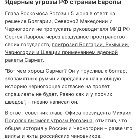
Ядерные угрозы РФ странам Европы
Глава Роскомоса Рогозин 5 июня в ответ на
решение Болгарии, Северной Македонии и
Черногории не пропускать руководителя МИД РФ
Сергея Лаврова через воздушное пространство
своих государств,
пригрозил Болгарии, Румынии,
Черногории и Швеции применением ядерной
ракеты Сармат.
"Вот чем хорош Сармат? Он у трусливых болгар,
злопамятных румын и предавших нашу общую
историю черногорцев согласие на пролет
спрашивать не будет. Равно как и у прочих
шведов", - гневно написал он.
В ответ советник главы Офиса президента Михаил
Подоляк высмеял угрозы Рогозина
, отметив, что
общая история у России и Черногории – разве что
виллы и яхты российских чиновников.