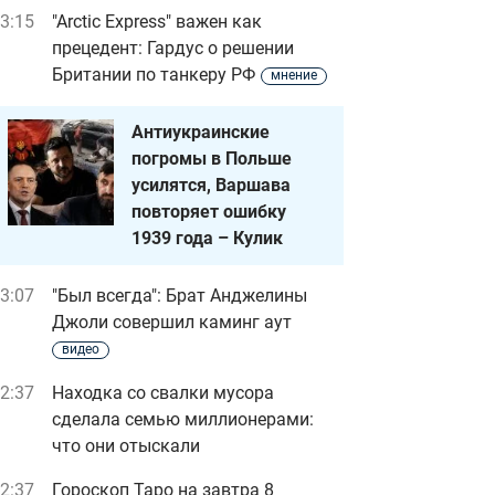
3:15
"Arctic Express" важен как
прецедент: Гардус о решении
Британии по танкеру РФ
мнение
Антиукраинские
погромы в Польше
усилятся, Варшава
повторяет ошибку
1939 года – Кулик
3:07
"Был всегда": Брат Анджелины
Джоли совершил каминг аут
видео
2:37
Находка со свалки мусора
сделала семью миллионерами:
что они отыскали
2:37
Гороскоп Таро на завтра 8