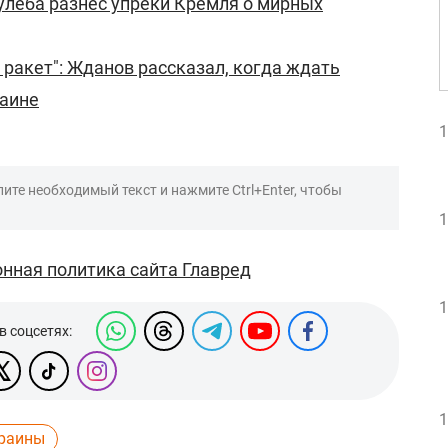
Кулеба разнес упреки Кремля о мирных
 ракет": Жданов рассказал, когда ждать
раине
1
ите необходимый текст и нажмите Ctrl+Enter, чтобы
1
нная политика сайта Главред
1
в соцсетях:
1
краины