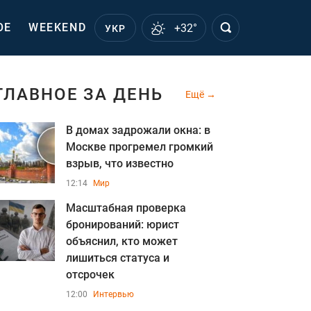
ОЕ
WEEKEND
+32°
УКР
ГЛАВНОЕ ЗА ДЕНЬ
Ещё
В домах задрожали окна: в
Москве прогремел громкий
взрыв, что известно
12:14
Мир
Масштабная проверка
бронирований: юрист
объяснил, кто может
лишиться статуса и
отсрочек
12:00
Интервью