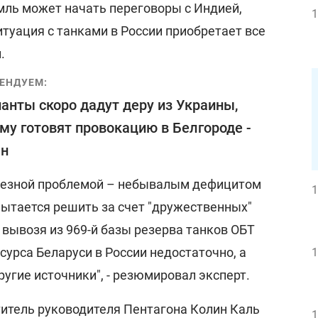
мль может начать переговоры с Индией,
1
туация с танками в России приобретает все
.
ЕНДУЕМ:
анты скоро дадут деру из Украины,
му готовят провокацию в Белгороде -
ан
рьезной проблемой – небывалым дефицитом
1
пытается решить за счет "дружественных"
, вывозя из 969-й базы резерва танков ОБТ
есурса Беларуси в России недостаточно, а
1
ругие источники", - резюмировал эксперт.
итель руководителя Пентагона Колин Каль
1