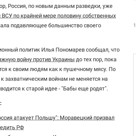
сор, Россия, по новым данным разведки, уже
с ВСУ по крайней мере половину собственных
вала подавляющее большинство своего
1
ионный политик Илья Пономарев сообщал, что
тяжную войну против Украины
до тех пор, пока
тся к своим людям как к пушечному мясу. По
 к захватническим войнам не меняется на
водится к старой идее - "Бабы еще родят".
:
Россия атакует Польшу": Моравецкий призвал
бедить РФ