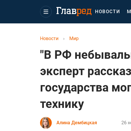
НОВОСТИ
М
Новости
›
Мир
"В РФ небывалы
эксперт рассказ
государства мо
технику
Алина Дембицкая
26 н