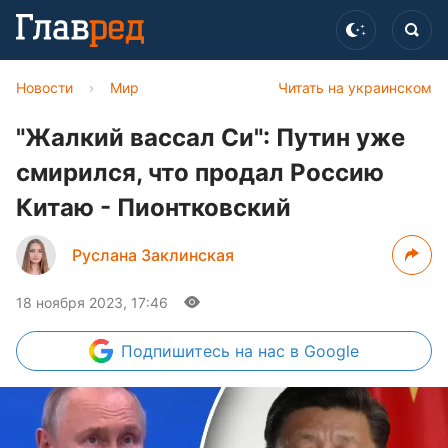
Новости
›
Мир
Читать на украинском
"Жалкий вассал Си": Путин уже
смирился, что продал Россию
Китаю - Пионтковский
Руслана Заклинская
18 ноября 2023, 17:46
Подпишитесь
на нас в Google