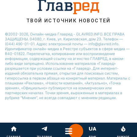
ТВОЙ ИСТОЧНИК НОВОСТЕЙ
©2002-2026, Онлайн-медиа Главред - GLAVRED.INFO. ВСЕ ПРАВА
ЗАЩИЩЕНЫ. 04080, г. Киев, ул. Кириловская, дом 23. Телефон —
(044) 490-01-01. Адрес электронной почты — info@glavred.info.
Идентификатор онлайн-медиа в Реестре cубъектов в сфере медиа —
R40-01822.
Перепечатка, копирование или воспроизведение
информации, содержащей ссылку на агенство ГЛАВРЕД, в каком-
либо виде запрещено. Использование материалов «Главред»
разрешается при условии ссылки на «Главред». Для интернет-
изданий обязательна прямая, открытая для поисковых систем,
гиперссылка в первом абзаце на конкретный материал. Материалы с
плашками «Реклама», «Новости компаний», «Актуально», «Точка
зрения», «Официально» публикуются на коммерческих или
партнерских началах. Точки зрения, выраженные в материалах в
рубрике "Мнения", не всегда совпадают с мнением редакции.
ГЛАВНАЯ
TELEGRAM
ЯЗЫК
ВАЖНОЕ