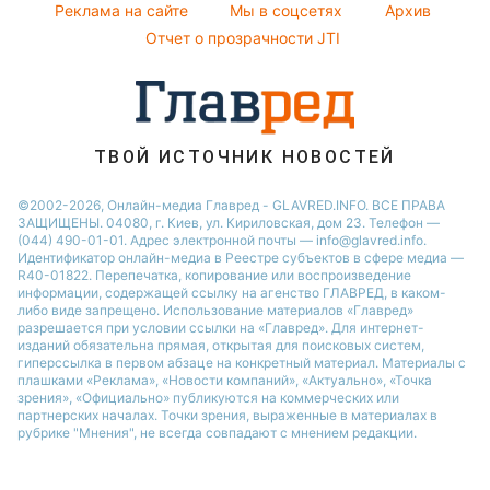
Реклама на сайте
Мы в соцсетях
Архив
Все о шоу-бизнесе
Новости Ровно
Отчет о прозрачности JTI
Новости Житомира
Новости Запорожья
Новости Одессы
ТВОЙ ИСТОЧНИК НОВОСТЕЙ
©2002-2026, Онлайн-медиа Главред - GLAVRED.INFO. ВСЕ ПРАВА
ЗАЩИЩЕНЫ. 04080, г. Киев, ул. Кириловская, дом 23. Телефон —
(044) 490-01-01. Адрес электронной почты — info@glavred.info.
Идентификатор онлайн-медиа в Реестре cубъектов в сфере медиа —
R40-01822.
Перепечатка, копирование или воспроизведение
информации, содержащей ссылку на агенство ГЛАВРЕД, в каком-
либо виде запрещено. Использование материалов «Главред»
разрешается при условии ссылки на «Главред». Для интернет-
изданий обязательна прямая, открытая для поисковых систем,
гиперссылка в первом абзаце на конкретный материал. Материалы с
плашками «Реклама», «Новости компаний», «Актуально», «Точка
зрения», «Официально» публикуются на коммерческих или
партнерских началах. Точки зрения, выраженные в материалах в
рубрике "Мнения", не всегда совпадают с мнением редакции.