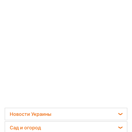
Новости Украины
Телеграм новости Украины
Сад и огород