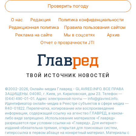
Виталий Козловский
Новости Львова
Проверить погоду
Тесты по картинке
Новости моды
Потап
Новости Сум
Оптические иллюзии
Советы от Андре Тана
O нас
Редакция
Политика конфиденциальности
Новости Днепра
Народные приметы
Редакционная политика
Правила пользования сайтом
Новости Черкассы
Реклама на сайте
Мы в соцсетях
Архив
Все о шоу-бизнесе
Новости Тернополя
Отчет о прозрачности JTI
Новости Ровно
Новости Житомира
Новости Запорожья
ТВОЙ ИСТОЧНИК НОВОСТЕЙ
Новости Одессы
©2002-2026, Онлайн-медиа Главред - GLAVRED.INFO. ВСЕ ПРАВА
ЗАЩИЩЕНЫ. 04080, г. Киев, ул. Кириловская, дом 23. Телефон —
(044) 490-01-01. Адрес электронной почты — info@glavred.info.
Идентификатор онлайн-медиа в Реестре cубъектов в сфере медиа —
R40-01822.
Перепечатка, копирование или воспроизведение
информации, содержащей ссылку на агенство ГЛАВРЕД, в каком-
либо виде запрещено. Использование материалов «Главред»
разрешается при условии ссылки на «Главред». Для интернет-
изданий обязательна прямая, открытая для поисковых систем,
гиперссылка в первом абзаце на конкретный материал. Материалы с