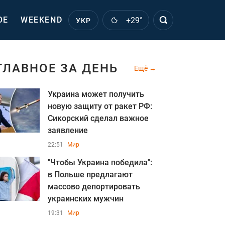
ОЕ
WEEKEND
+29°
УКР
ГЛАВНОЕ ЗА ДЕНЬ
Ещё
Украина может получить
новую защиту от ракет РФ:
Сикорский сделал важное
заявление
22:51
Мир
"Чтобы Украина победила":
в Польше предлагают
массово депортировать
украинских мужчин
19:31
Мир