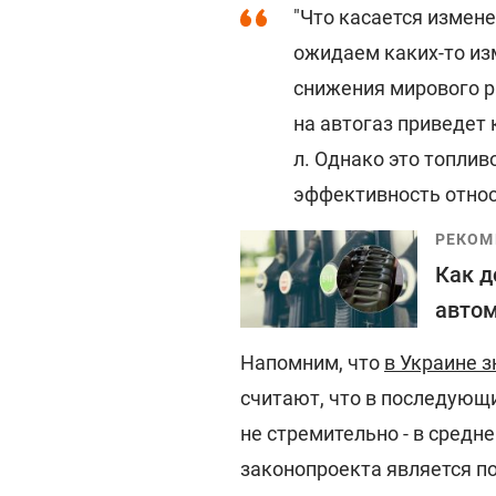
"Что касается измене
ожидаем каких-то из
снижения мирового 
на автогаз приведет 
л. Однако это топли
эффективность относи
РЕКОМ
Как д
автом
Напомним, что
в Украине 
считают, что в последующи
не стремительно - в среднем
законопроекта является по