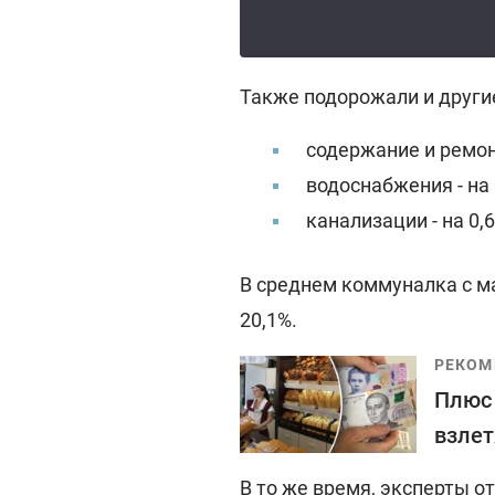
Также подорожали и другие
содержание и ремонт
водоснабжения - на 
канализации - на 0,
В среднем коммуналка с ма
20,1%.
РЕКОМ
Плюс 
взлет
В то же время, эксперты о