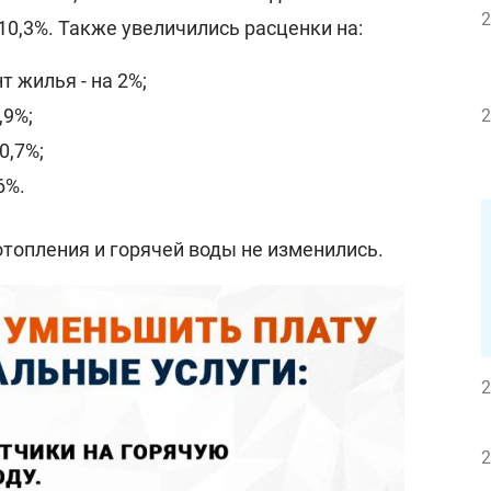
2
10,3%. Также увеличились расценки на:
 жилья - на 2%;
,9%;
2
0,7%;
6%.
 отопления и горячей воды не изменились.
2
2