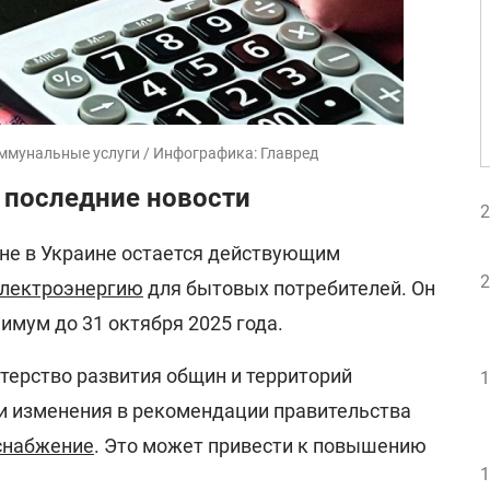
оммунальные услуги / Инфографика: Главред
 последние новости
2
юне в Украине остается действующим
2
электроэнергию
для бытовых потребителей. Он
имум до 31 октября 2025 года.
терство развития общин и территорий
1
и изменения в рекомендации правительства
оснабжение
. Это может привести к повышению
1