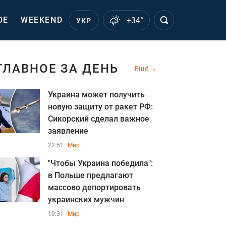
ОЕ
WEEKEND
+34°
УКР
ГЛАВНОЕ ЗА ДЕНЬ
Ещё
Украина может получить
новую защиту от ракет РФ:
Сикорский сделал важное
заявление
22:51
Мир
"Чтобы Украина победила":
в Польше предлагают
массово депортировать
украинских мужчин
19:31
Мир