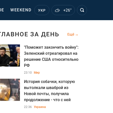
ОЕ
WEEKEND
+26°
УКР
ГЛАВНОЕ ЗА ДЕНЬ
Ещё
"Поможет закончить войну":
Зеленский отреагировал на
решение США относительно
РФ
23:10
Мир
История собачки, которую
вытолкали шваброй из
Новой почты, получила
продолжение - что с ней
22:36
Украина