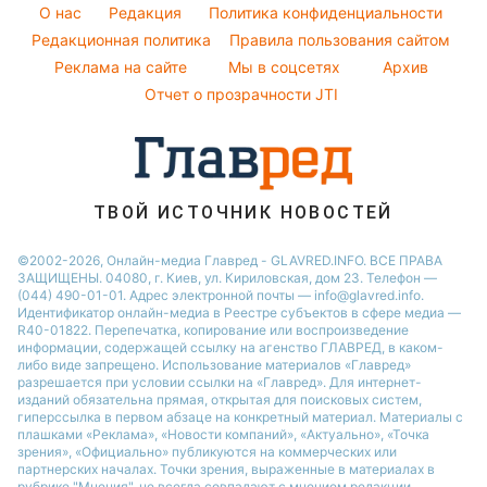
Красивый маникюр
Алла Пугачева
O нас
Редакция
Политика конфиденциальности
Пылевая буря
Модные ошибки
Редакционная политика
Правила пользования сайтом
Максим Галкин
Реклама на сайте
Мы в соцсетях
Архив
Новости моды
Настя Каменских
Отчет о прозрачности JTI
Советы от Андре Тана
ТВОЙ ИСТОЧНИК НОВОСТЕЙ
©2002-2026, Онлайн-медиа Главред - GLAVRED.INFO. ВСЕ ПРАВА
ЗАЩИЩЕНЫ. 04080, г. Киев, ул. Кириловская, дом 23. Телефон —
(044) 490-01-01. Адрес электронной почты — info@glavred.info.
Идентификатор онлайн-медиа в Реестре cубъектов в сфере медиа —
R40-01822.
Перепечатка, копирование или воспроизведение
информации, содержащей ссылку на агенство ГЛАВРЕД, в каком-
либо виде запрещено. Использование материалов «Главред»
разрешается при условии ссылки на «Главред». Для интернет-
изданий обязательна прямая, открытая для поисковых систем,
гиперссылка в первом абзаце на конкретный материал. Материалы с
плашками «Реклама», «Новости компаний», «Актуально», «Точка
зрения», «Официально» публикуются на коммерческих или
партнерских началах. Точки зрения, выраженные в материалах в
рубрике "Мнения", не всегда совпадают с мнением редакции.