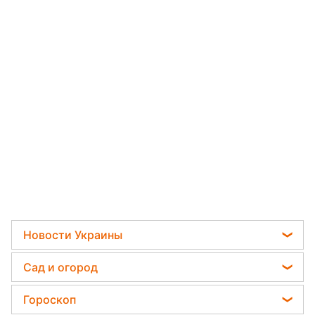
Новости Украины
Мобилизация
Сад и огород
Политика
Садовод назвал самое эффективное средство
Гороскоп
Отключения света
против сорняков