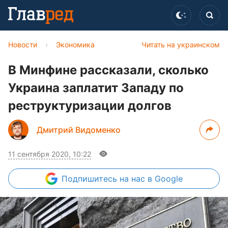
Новости
›
Экономика
Читать на украинском
В Минфине рассказали, сколько
Украина заплатит Западу по
реструктуризации долгов
Дмитрий Видоменко
11 сентября 2020, 10:22
Подпишитесь
на нас в Google