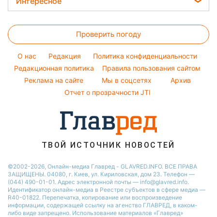
Погода на завтра
Интересное
Новости Житомира
Филипп Киркоров
Окрашивание волос
Пылевая буря
Новости Одессы
Головоломки
Елена Зеленская
Красивый маникюр
Проверить погоду
Тесты по картинке
Ани Лорак
Модные ошибки
Оптические иллюзии
Кейт Миддлтон
O нас
Редакция
Политика конфиденциальности
Новости моды
Народные приметы
Редакционная политика
Алла Пугачева
Правила пользования сайтом
Советы от Андре Тана
Реклама на сайте
Мы в соцсетях
Архив
Все о шоу-бизнесе
Максим Галкин
Отчет о прозрачности JTI
Настя Каменских
Виталий Козловский
Потап
ТВОЙ ИСТОЧНИК НОВОСТЕЙ
©2002-2026, Онлайн-медиа Главред - GLAVRED.INFO. ВСЕ ПРАВА
ЗАЩИЩЕНЫ. 04080, г. Киев, ул. Кириловская, дом 23. Телефон —
(044) 490-01-01. Адрес электронной почты — info@glavred.info.
Идентификатор онлайн-медиа в Реестре cубъектов в сфере медиа —
R40-01822.
Перепечатка, копирование или воспроизведение
информации, содержащей ссылку на агенство ГЛАВРЕД, в каком-
либо виде запрещено. Использование материалов «Главред»