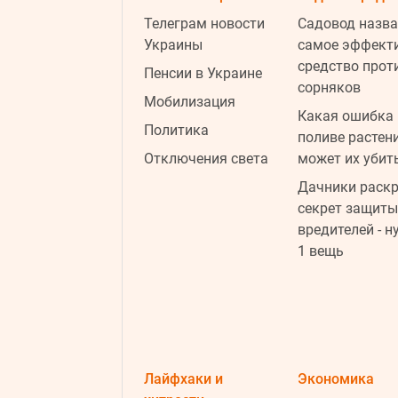
Телеграм новости
Садовод назва
Украины
самое эффект
средство прот
Пенсии в Украине
сорняков
Мобилизация
Какая ошибка 
Политика
поливе растен
Отключения света
может их убит
Дачники раск
секрет защиты
вредителей - н
1 вещь
Лайфхаки и
Экономика