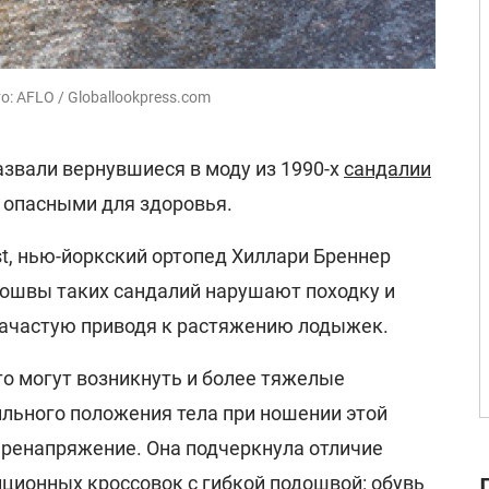
: AFLO / Globallookpress.com
звали вернувшиеся в моду из 1990-х
сандалии
 опасными для здоровья.
t, нью-йоркский ортопед Хиллари Бреннер
дошвы таких сандалий нарушают походку и
 зачастую приводя к растяжению лодыжек.
то могут возникнуть и более тяжелые
ильного положения тела при ношении этой
еренапряжение. Она подчеркнула отличие
ционных кроссовок с гибкой подошвой: обувь