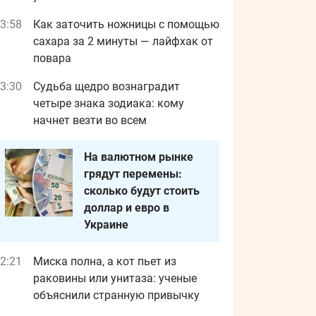
3:58
Как заточить ножницы с помощью
сахара за 2 минуты — лайфхак от
повара
3:30
Судьба щедро вознаградит
четыре знака зодиака: кому
начнет везти во всем
На валютном рынке
грядут перемены:
сколько будут стоить
доллар и евро в
Украине
2:21
Миска полна, а кот пьет из
раковины или унитаза: ученые
объяснили странную привычку