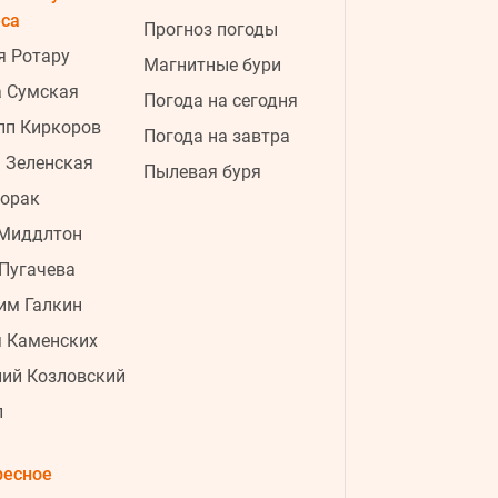
ad
еса
Прогноз погоды
я Ротару
Магнитные бури
а Сумская
Погода на сегодня
пп Киркоров
Погода на завтра
 Зеленская
Пылевая буря
Лорак
 Миддлтон
06 августа, четверг
Пугачева
3:26
"Я не готов": муж путинистки
им Галкин
Валерии открестился от ее сына-
я Каменских
неудачника
ий Козловский
3:03
Опытные туристы всегда кладут в
п
чемодан шапочку для душа: вот
для чего она нужна
ресное