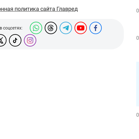
нная политика сайта Главред
0
в соцсетях:
0
0