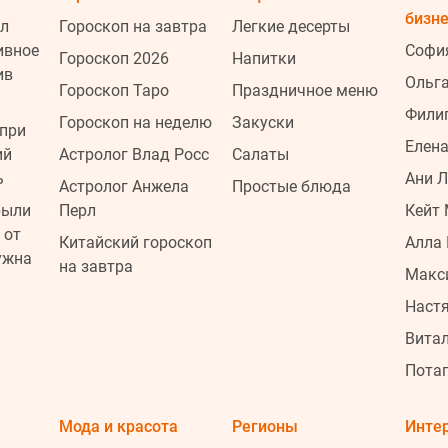
бизн
л
Гороскоп на завтра
Легкие десерты
ивное
Софи
Гороскоп 2026
Напитки
ив
Ольг
Гороскоп Таро
Праздничное меню
Фили
Гороскоп на неделю
Закуски
при
Елена
ий
Астролог Влад Росс
Салаты
ь
Ани 
Астролог Анжела
Простые блюда
рыли
Перл
Кейт
 от
Китайский гороскоп
Алла 
ужна
на завтра
2
Макс
Наст
Витал
2
Пота
Мода и красота
Регионы
Инте