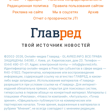
Кейт Миддлтон
Погода на завтра
Редакционная политика
Правила пользования сайтом
Новости Запорожья
Реклама на сайте
Мы в соцсетях
Архив
Пылевая буря
Новости Днепра
Отчет о прозрачности JTI
ТВОЙ ИСТОЧНИК НОВОСТЕЙ
©2002-2026, Онлайн-медиа Главред - GLAVRED.INFO. ВСЕ ПРАВА
ЗАЩИЩЕНЫ. 04080, г. Киев, ул. Кириловская, дом 23. Телефон —
(044) 490-01-01. Адрес электронной почты — info@glavred.info.
Идентификатор онлайн-медиа в Реестре cубъектов в сфере медиа —
R40-01822.
Перепечатка, копирование или воспроизведение
информации, содержащей ссылку на агенство ГЛАВРЕД, в каком-
либо виде запрещено. Использование материалов «Главред»
разрешается при условии ссылки на «Главред». Для интернет-
изданий обязательна прямая, открытая для поисковых систем,
гиперссылка в первом абзаце на конкретный материал. Материалы с
плашками «Реклама», «Новости компаний», «Актуально», «Точка
зрения», «Официально» публикуются на коммерческих или
партнерских началах. Точки зрения, выраженные в материалах в
рубрике "Мнения", не всегда совпадают с мнением редакции.