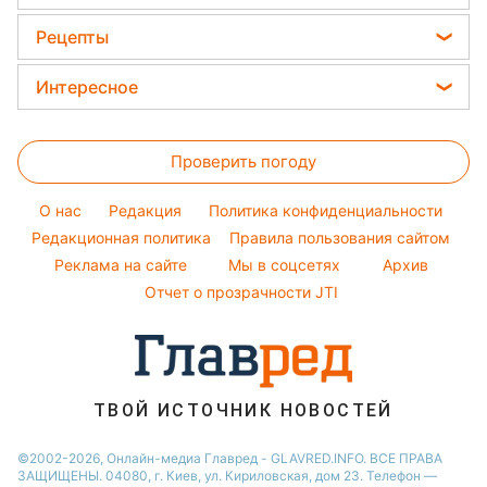
Новости Черкассы
Погода на завтра
Модные ошибки
Ани Лорак
Рецепты
Новости Ровно
Новости моды
Кейт Миддлтон
Закуски
Новости Львова
Интересное
Советы от Андре Тана
Алла Пугачева
Салаты
Новости Запорожья
Головоломки
Женские стрижки
Максим Галкин
Простые блюда
Новости Днепра
Проверить погоду
Тесты по картинке
Окрашивание волос
Настя Каменских
Легкие десерты
Новости Тернополя
Оптические иллюзии
Красивый маникюр
Виталий Козловский
O нас
Редакция
Политика конфиденциальности
Напитки
Новости Житомира
Народные приметы
Редакционная политика
Правила пользования сайтом
Потап
Праздничное меню
Новости Одессы
Реклама на сайте
Мы в соцсетях
Архив
Все о шоу-бизнесе
София Ротару
Новости Харькова
Отчет о прозрачности JTI
Новости Полтавы
ТВОЙ ИСТОЧНИК НОВОСТЕЙ
©2002-2026, Онлайн-медиа Главред - GLAVRED.INFO. ВСЕ ПРАВА
ЗАЩИЩЕНЫ. 04080, г. Киев, ул. Кириловская, дом 23. Телефон —