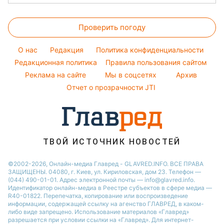
Алла Пугачева
Салаты
Комнатные растения
Новости Одессы
Прогноз погоды
Курс валют
Максим Галкин
Простые блюда
Проверить погоду
Магнитные бури
Настя Каменских
Легкие десерты
Погода на сегодня
O нас
Редакция
Политика конфиденциальности
Напитки
Погода на завтра
Редакционная политика
Правила пользования сайтом
Праздничное меню
Реклама на сайте
Мы в соцсетях
Архив
Пылевая буря
Отчет о прозрачности JTI
ТВОЙ ИСТОЧНИК НОВОСТЕЙ
©2002-2026, Онлайн-медиа Главред - GLAVRED.INFO. ВСЕ ПРАВА
ЗАЩИЩЕНЫ. 04080, г. Киев, ул. Кириловская, дом 23. Телефон —
(044) 490-01-01. Адрес электронной почты — info@glavred.info.
Идентификатор онлайн-медиа в Реестре cубъектов в сфере медиа —
R40-01822.
Перепечатка, копирование или воспроизведение
информации, содержащей ссылку на агенство ГЛАВРЕД, в каком-
либо виде запрещено. Использование материалов «Главред»
разрешается при условии ссылки на «Главред». Для интернет-