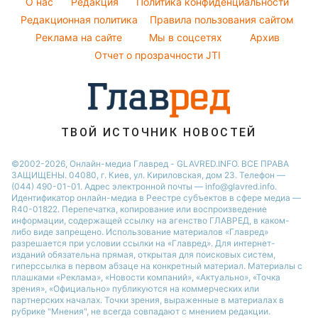
Новости Одессы
O нас
Редакция
Политика конфиденциальности
Пылевая буря
Модные ошибки
Редакционная политика
Правила пользования сайтом
Новости Сум
Реклама на сайте
Мы в соцсетях
Архив
Новости моды
Новости Черкассы
Отчет о прозрачности JTI
Советы от Андре Тана
ТВОЙ ИСТОЧНИК НОВОСТЕЙ
©2002-2026, Онлайн-медиа Главред - GLAVRED.INFO. ВСЕ ПРАВА
ЗАЩИЩЕНЫ. 04080, г. Киев, ул. Кириловская, дом 23. Телефон —
(044) 490-01-01. Адрес электронной почты — info@glavred.info.
Идентификатор онлайн-медиа в Реестре cубъектов в сфере медиа —
R40-01822.
Перепечатка, копирование или воспроизведение
информации, содержащей ссылку на агенство ГЛАВРЕД, в каком-
либо виде запрещено. Использование материалов «Главред»
разрешается при условии ссылки на «Главред». Для интернет-
изданий обязательна прямая, открытая для поисковых систем,
гиперссылка в первом абзаце на конкретный материал. Материалы с
плашками «Реклама», «Новости компаний», «Актуально», «Точка
зрения», «Официально» публикуются на коммерческих или
партнерских началах. Точки зрения, выраженные в материалах в
рубрике "Мнения", не всегда совпадают с мнением редакции.