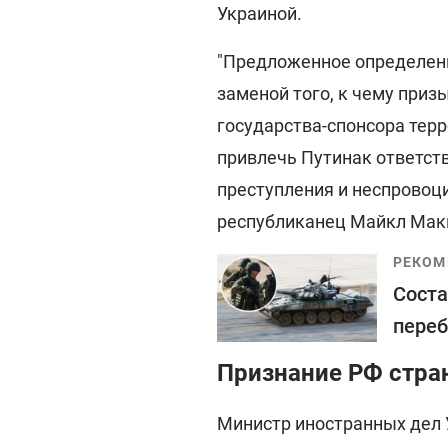
Украиной.
"Предложенное определени
заменой того, к чему приз
государства-спонсора тер
привлечь Путинак ответст
преступления и неспровоци
республиканец Майкл Мак
РЕКОМ
Соста
переб
Признание РФ стра
Министр иностранных дел 