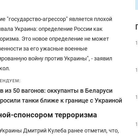
е "государство-агрессор" является плохой
ывала Украина: определение России как
роризма. Это новое определение не может
1
венности за его ужасные военные
рованную войну против Украины", - заявил
кол.
1
ЕНДУЕМ:
в из 50 вагонов: оккупанты в Беларуси
1
росили танки ближе к границе с Украиной
ной-спонсором терроризма
1
Украины Дмитрий Кулеба ранее отметил, что,