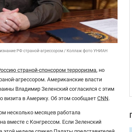
ризнание РФ страной-агрессором / Коллаж фото УНИАН
Россию страной-спонсором терроризма
, но
раной-агрессором. Американские власти
раины Владимир Зеленский согласился с этим
о визита в Америку. Об этом сообщает
CNN
.
ом несколько месяцев работала
а вместе с Конгрессом. Если Зеленский
 на этой неделе спикер Палаты представителей