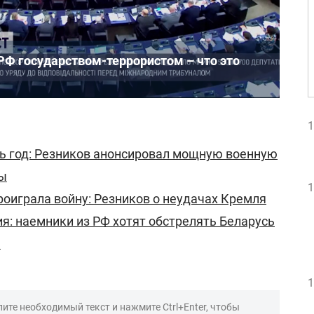
РФ государством-террористом – что это
1
сь год: Резников анонсировал мощную военную
ы
1
роиграла войну: Резников о неудачах Кремля
я: наемники из РФ хотят обстрелять Беларусь
С
1
ите необходимый текст и нажмите Ctrl+Enter, чтобы