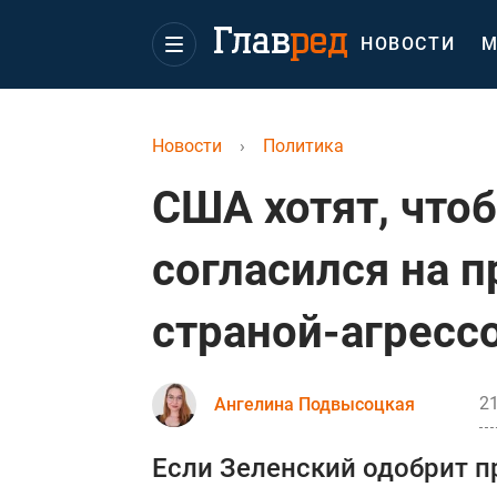
НОВОСТИ
М
Новости
›
Политика
США хотят, что
согласился на 
страной-агресс
21
Ангелина Подвысоцкая
Если Зеленский одобрит п