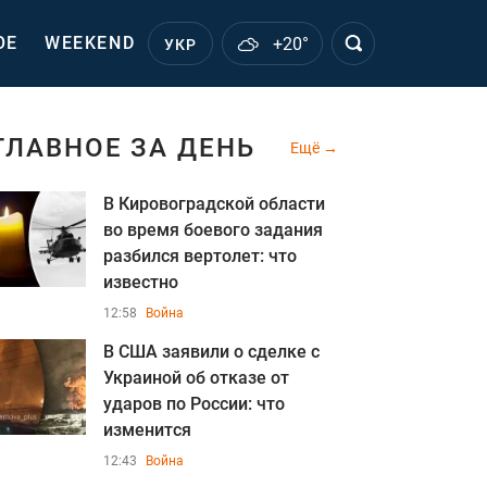
ОЕ
WEEKEND
+20°
УКР
ГЛАВНОЕ ЗА ДЕНЬ
Ещё
В Кировоградской области
во время боевого задания
разбился вертолет: что
известно
12:58
Война
В США заявили о сделке с
Украиной об отказе от
ударов по России: что
изменится
12:43
Война