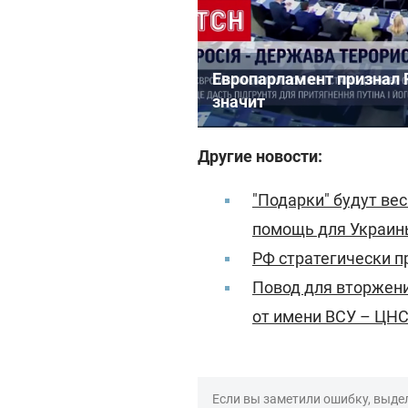
Европарламент признал 
значит
Другие новости:
"Подарки" будут ве
помощь для Украин
РФ стратегически п
Повод для вторжени
от имени ВСУ – ЦН
Если вы заметили ошибку, выдел