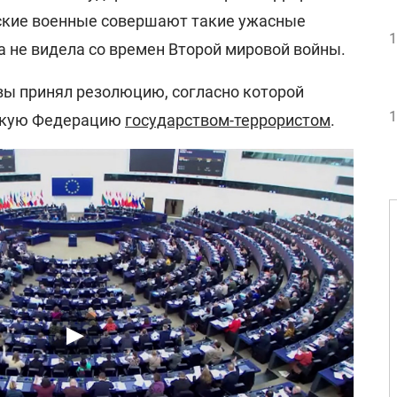
йские военные совершают такие ужасные
1
а не видела со времен Второй мировой войны.
твы принял резолюцию, согласно которой
1
йскую Федерацию
государством-террористом
.