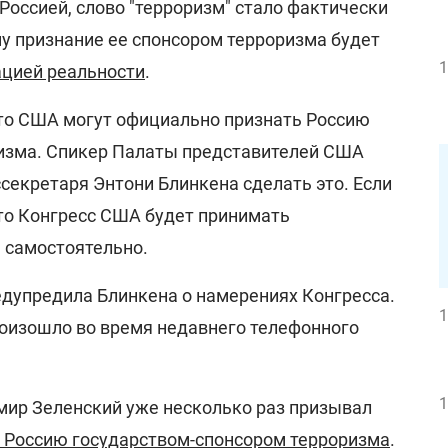
Россией, слово "терроризм" стало фактически
у признание ее спонсором терроризма будет
1
цией реальности
.
что США могут официально признать Россию
изма. Спикер Палаты представителей США
секретаря Энтони Блинкена сделать это. Если
 то Конгресс США будет принимать
 самостоятельно.
едупредила Блинкена о намерениях Конгресса.
1
роизошло во время недавнего телефонного
1
ир Зеленский уже несколько раз призывал
 Россию государством-спонсором терроризма
.