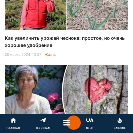
Как увеличить урожай чеснока: простое, но очень
хорошее удобрение
28 марта 2024, 13:57
Жизнь
"Нужно есть каждый день": врач назвала овощ,
ГЛАВНАЯ
TELEGRAM
ЯЗЫК
ВАЖНОЕ