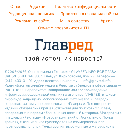
Ани Лорак
Погода на сегодня
Новости Львова
O нас
Редакция
Политика конфиденциальности
Кейт Миддлтон
Погода на завтра
Редакционная политика
Правила пользования сайтом
Новости Запорожья
Реклама на сайте
Мы в соцсетях
Архив
Пылевая буря
Новости Днепра
Отчет о прозрачности JTI
ТВОЙ ИСТОЧНИК НОВОСТЕЙ
©2002-2026, Онлайн-медиа Главред - GLAVRED.INFO. ВСЕ ПРАВА
ЗАЩИЩЕНЫ. 04080, г. Киев, ул. Кириловская, дом 23. Телефон —
(044) 490-01-01. Адрес электронной почты — info@glavred.info.
Идентификатор онлайн-медиа в Реестре cубъектов в сфере медиа —
R40-01822.
Перепечатка, копирование или воспроизведение
информации, содержащей ссылку на агенство ГЛАВРЕД, в каком-
либо виде запрещено. Использование материалов «Главред»
разрешается при условии ссылки на «Главред». Для интернет-
изданий обязательна прямая, открытая для поисковых систем,
гиперссылка в первом абзаце на конкретный материал. Материалы с
плашками «Реклама», «Новости компаний», «Актуально», «Точка
зрения», «Официально» публикуются на коммерческих или
партнерских началах. Точки зрения, выраженные в материалах в