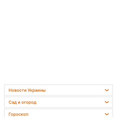
Новости Украины
Телеграм новости Украины
Сад и огород
Пенсии в Украине
Садовод назвал самое эффективное средство
Гороскоп