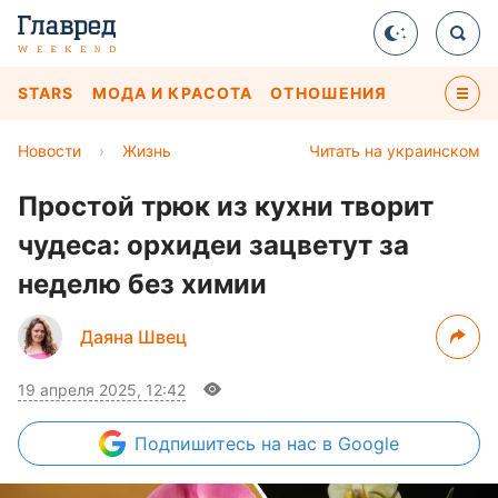
STARS
МОДА И КРАСОТА
ОТНОШЕНИЯ
Новости
›
Жизнь
Читать на украинском
Простой трюк из кухни творит
чудеса: орхидеи зацветут за
неделю без химии
Даяна Швец
19 апреля 2025, 12:42
Подпишитесь
на нас в Google