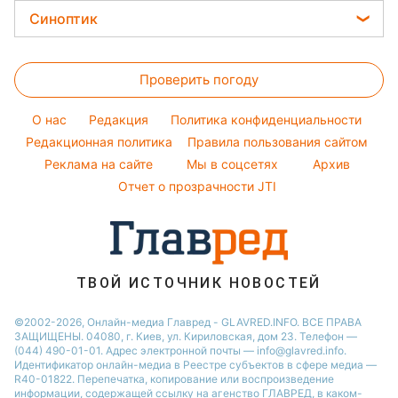
Уборка
Новости Полтавы
Цены на продукты
Легкие десерты
Синоптик
Ольга Сумская
Авто
Новости Сум
Денежная помощь
Напитки
Филипп Киркоров
Прогноз погоды
Стирка
Новости Черкассы
Тарифы
Праздничное меню
Елена Зеленская
Проверить погоду
Магнитные бури
Комнатные растения
Новости Ровно
Курс валют
Ани Лорак
Погода на сегодня
Новости Львова
O нас
Редакция
Политика конфиденциальности
Кейт Миддлтон
Погода на завтра
Редакционная политика
Правила пользования сайтом
Новости Запорожья
Реклама на сайте
Мы в соцсетях
Архив
Пылевая буря
Новости Днепра
Отчет о прозрачности JTI
ТВОЙ ИСТОЧНИК НОВОСТЕЙ
©2002-2026, Онлайн-медиа Главред - GLAVRED.INFO. ВСЕ ПРАВА
ЗАЩИЩЕНЫ. 04080, г. Киев, ул. Кириловская, дом 23. Телефон —
(044) 490-01-01. Адрес электронной почты — info@glavred.info.
Идентификатор онлайн-медиа в Реестре cубъектов в сфере медиа —
R40-01822.
Перепечатка, копирование или воспроизведение
информации, содержащей ссылку на агенство ГЛАВРЕД, в каком-