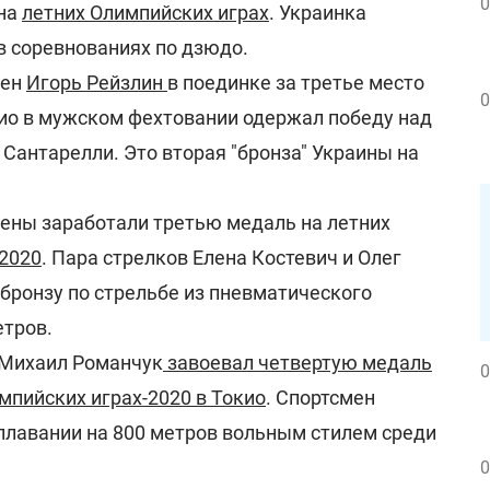
0
 на
летних Олимпийских играх
. Украинка
 в соревнованиях по дзюдо.
мен
Игорь Рейзлин
в поединке за третье место
0
ио в мужском фехтовании одержал победу над
Сантарелли. Это вторая "бронза" Украины на
ены заработали третью медаль на летних
2020
. Пара стрелков Елена Костевич и Олег
бронзу по стрельбе из пневматического
етров.
 Михаил Романчук
завоевал четвертую медаль
0
мпийских играх-2020 в Токио
. Спортсмен
 плавании на 800 метров вольным стилем среди
0