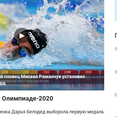
0
0
ий пловец Михаил Романчук установил
орд
0
а Олимпиаде-2020
менка Дарья Белодед выборола первую медаль