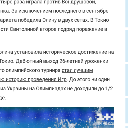
етыре раза играла против Вондрушовой,
инка. За исключением последнего в сентябре
аркета победила Элину в двух сетах. В Токио
сти Свитолиной второе подряд поражение в
толина установила историческое достижение на
 Токио. Дебютный выход 26-летней уроженки
го олимпийского турнира
стал лучшим
сю историю проведения Игр
. До этого ни один
 из Украины на Олимпиадах не доходили до 1/2
де.