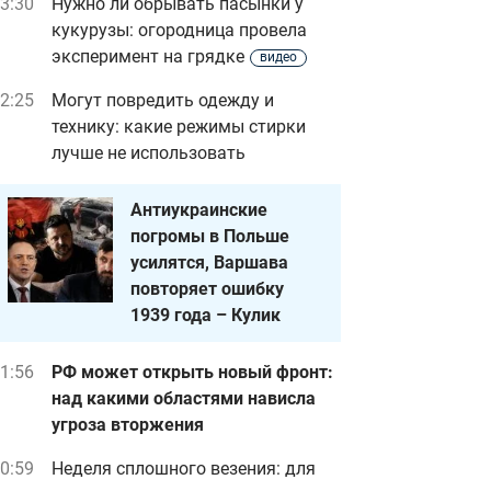
3:30
Нужно ли обрывать пасынки у
кукурузы: огородница провела
эксперимент на грядке
видео
2:25
Могут повредить одежду и
технику: какие режимы стирки
лучше не использовать
Антиукраинские
погромы в Польше
усилятся, Варшава
повторяет ошибку
1939 года – Кулик
1:56
РФ может открыть новый фронт:
над какими областями нависла
угроза вторжения
0:59
Неделя сплошного везения: для