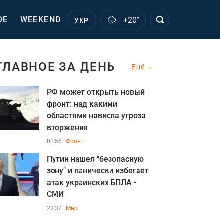
ОЕ
WEEKEND
+20°
УКР
ГЛАВНОЕ ЗА ДЕНЬ
Ещё
РФ может открыть новый
фронт: над какими
областями нависла угроза
вторжения
01:56
Фронт
Путин нашел "безопасную
зону" и панически избегает
атак украинских БПЛА -
СМИ
23:32
Мир