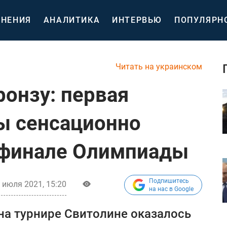
НЕНИЯ
АНАЛИТИКА
ИНТЕРВЬЮ
ПОПУЛЯРН
Читать на украинском
ронзу: первая
ы сенсационно
уфинале Олимпиады
Подпишитесь
 июля 2021, 15:20
на нас в Google
на турнире Свитолине оказалось