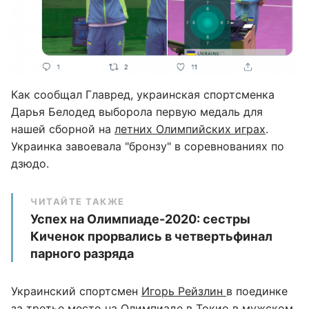
Как сообщал Главред, украинская спортсменка
Дарья Белодед выборола первую медаль для
нашей сборной на
летних Олимпийских играх
.
Украинка завоевала "бронзу" в соревнованиях по
дзюдо.
ЧИТАЙТЕ ТАКЖЕ
Успех на Олимпиаде-2020: сестры
Киченок прорвались в четвертьфинал
парного разряда
Украинский спортсмен
Игорь Рейзлин
в поединке
за третье место на Олимпиаде в Токио в мужском