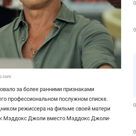
0
0
b.com
овало за более ранними признаками
его профессиональном послужном списке.
0
ником режиссера на фильме своей матери
как Мэддокс Джоли вместо Мэддокс Джоли-
0