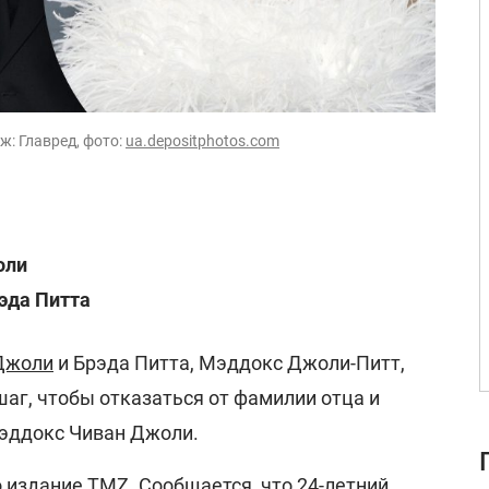
ж: Главред, фото:
ua.depositphotos.com
оли
рэда Питта
Джоли
и Брэда Питта, Мэддокс Джоли-Питт,
аг, чтобы отказаться от фамилии отца и
эддокс Чиван Джоли.
о издание
TMZ
. Сообщается, что 24-летний