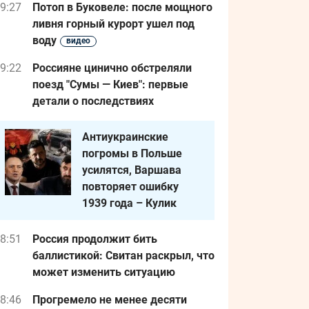
9:27
Потоп в Буковеле: после мощного
ливня горный курорт ушел под
воду
видео
9:22
Россияне цинично обстреляли
поезд "Сумы — Киев": первые
детали о последствиях
Антиукраинские
погромы в Польше
усилятся, Варшава
повторяет ошибку
1939 года – Кулик
8:51
Россия продолжит бить
баллистикой: Свитан раскрыл, что
может изменить ситуацию
8:46
Прогремело не менее десяти