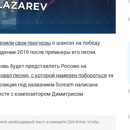
1
1
енили свои прогнозы
о шансах на победу
идении-2019 после премьеры его песни.
новь будет представлять Россию на
овал песню, с которой намерен побороться
за
позиция под названием Scream написана
1
сте с композитором Димитрисом
1
ите необходимый текст и нажмите Ctrl+Enter, чтобы