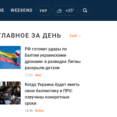
ОЕ
WEEKEND
+35°
УКР
ГЛАВНОЕ ЗА ДЕНЬ
Ещё
РФ готовит удары по
Балтии украинскими
дронами: в разведке Литвы
раскрыли детали
17:27
Мир
Когда Украина будет иметь
свою баллистику и ПРО:
озвучены конкретные
сроки
16:46
Война