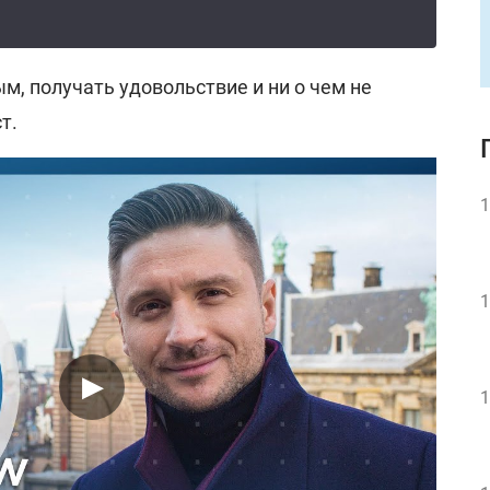
м, получать удовольствие и ни о чем не
т.
1
1
1