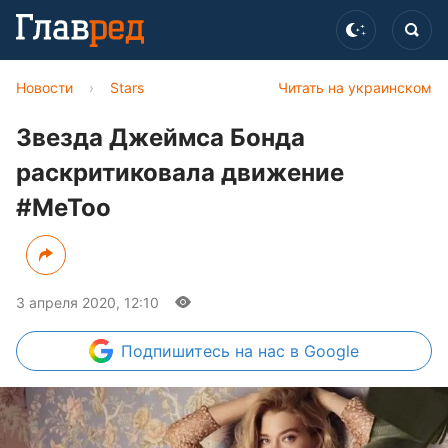
Новости
›
Stars
Читать на украинском
Звезда Джеймса Бонда
раскритиковала движение
#MeToo
3 апреля 2020, 12:10
Подпишитесь
на нас в Google