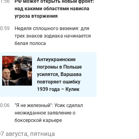
1:56
РФ может открыть новый фронт:
над какими областями нависла
угроза вторжения
0:59
Неделя сплошного везения: для
трех знаков зодиака начинается
белая полоса
Антиукраинские
погромы в Польше
усилятся, Варшава
повторяет ошибку
1939 года – Кулик
0:06
"Я не железный": Усик сделал
неожиданное заявление о
боксерской карьере
07 августа, пятница