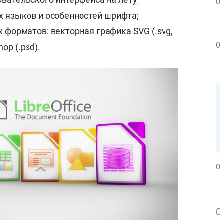
0
 языков и особенностей шрифта;
 форматов: векторная графика SVG (.svg,
0
hop (.psd).
0