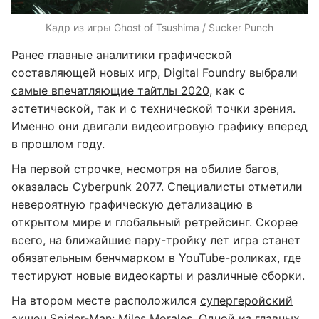
Кадр из игры Ghost of Tsushima / Sucker Punch
Ранее главные аналитики графической
составляющей новых игр, Digital Foundry
выбрали
самые впечатляющие тайтлы
2020
, как с
эстетической, так и с технической точки зрения.
Именно они двигали видеоигровую графику вперед
в прошлом году.
На первой строчке, несмотря на обилие багов,
оказалась
Cyberpunk 2077
. Специалисты отметили
невероятную графическую детализацию в
открытом мире и глобальный ретрейсинг. Скорее
всего, на ближайшие пару-тройку лет игра станет
обязательным бенчмарком в YouTube-роликах, где
тестируют новые видеокарты и различные сборки.
На втором месте расположился
супергеройский
экшен Spider-Man: Miles Morales
. Одной из главных