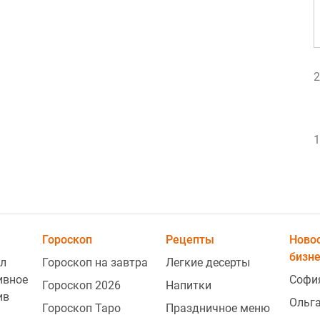
2
1
1
Гороскоп
Рецепты
Ново
бизн
л
Гороскоп на завтра
Легкие десерты
ивное
Софи
1
Гороскоп 2026
Напитки
ив
Ольг
Гороскоп Таро
Праздничное меню