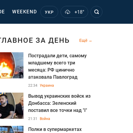
ОЕ
WEEKEND
+18°
УКР
ГЛАВНОЕ ЗА ДЕНЬ
Ещё
Пострадали дети, самому
младшему всего три
месяца: РФ цинично
атаковала Павлоград
22:34
Украина
Вывод украинских войск из
Донбасса: Зеленский
поставил все точки над "i"
21:31
Война
Полки в супермаркетах