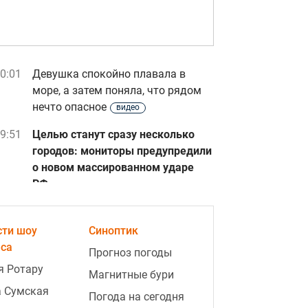
0:01
Девушка спокойно плавала в
море, а затем поняла, что рядом
нечто опасное
видео
9:51
Целью станут сразу несколько
городов: мониторы предупредили
о новом массированном ударе
РФ
9:36
Не только эстетика: настоящая
причина популярности белых
сти шоу
Синоптик
полотенец в отелях
еса
Прогноз погоды
я Ротару
9:21
Колебания достигли почти шести
Магнитные бури
баллов: магнитная буря красного
а Сумская
Погода на сегодня
уровня накрыла Землю