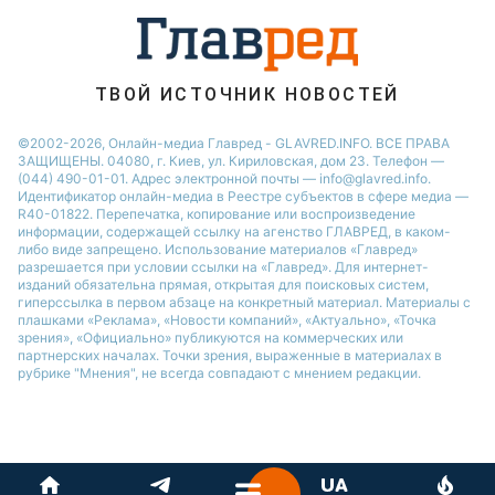
Новости Ровно
Новости Житомира
Новости Запорожья
ТВОЙ ИСТОЧНИК НОВОСТЕЙ
Новости Одессы
©2002-2026, Онлайн-медиа Главред - GLAVRED.INFO. ВСЕ ПРАВА
ЗАЩИЩЕНЫ. 04080, г. Киев, ул. Кириловская, дом 23. Телефон —
(044) 490-01-01. Адрес электронной почты — info@glavred.info.
Идентификатор онлайн-медиа в Реестре cубъектов в сфере медиа —
R40-01822.
Перепечатка, копирование или воспроизведение
информации, содержащей ссылку на агенство ГЛАВРЕД, в каком-
либо виде запрещено. Использование материалов «Главред»
разрешается при условии ссылки на «Главред». Для интернет-
изданий обязательна прямая, открытая для поисковых систем,
гиперссылка в первом абзаце на конкретный материал. Материалы с
плашками «Реклама», «Новости компаний», «Актуально», «Точка
зрения», «Официально» публикуются на коммерческих или
партнерских началах. Точки зрения, выраженные в материалах в
рубрике "Мнения", не всегда совпадают с мнением редакции.