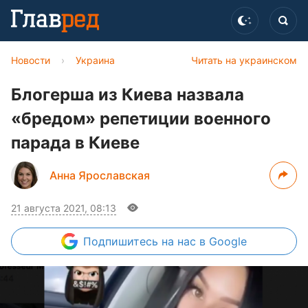
Новости
›
Украина
Читать на украинском
Блогерша из Киева назвала
«бредом» репетиции военного
парада в Киеве
Анна Ярославская
21 августа 2021, 08:13
Подпишитесь
на нас в Google