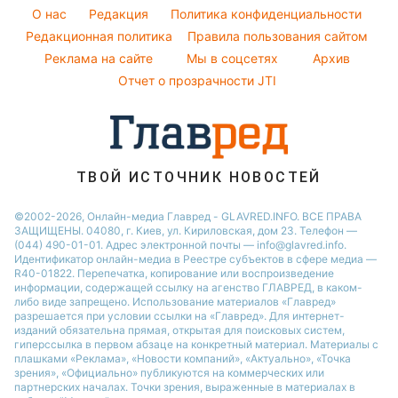
Потап
Погода на сегодня
Праздничное меню
Новости Харькова
O нас
Редакция
Политика конфиденциальности
Все о шоу-бизнесе
София Ротару
Погода на завтра
Редакционная политика
Правила пользования сайтом
Новости Полтавы
Реклама на сайте
Мы в соцсетях
Архив
Пылевая буря
Новости Сум
Отчет о прозрачности JTI
ТВОЙ ИСТОЧНИК НОВОСТЕЙ
©2002-2026, Онлайн-медиа Главред - GLAVRED.INFO. ВСЕ ПРАВА
ЗАЩИЩЕНЫ. 04080, г. Киев, ул. Кириловская, дом 23. Телефон —
(044) 490-01-01. Адрес электронной почты — info@glavred.info.
Идентификатор онлайн-медиа в Реестре cубъектов в сфере медиа —
R40-01822.
Перепечатка, копирование или воспроизведение
информации, содержащей ссылку на агенство ГЛАВРЕД, в каком-
либо виде запрещено. Использование материалов «Главред»
разрешается при условии ссылки на «Главред». Для интернет-
изданий обязательна прямая, открытая для поисковых систем,
гиперссылка в первом абзаце на конкретный материал. Материалы с
плашками «Реклама», «Новости компаний», «Актуально», «Точка
зрения», «Официально» публикуются на коммерческих или
партнерских началах. Точки зрения, выраженные в материалах в