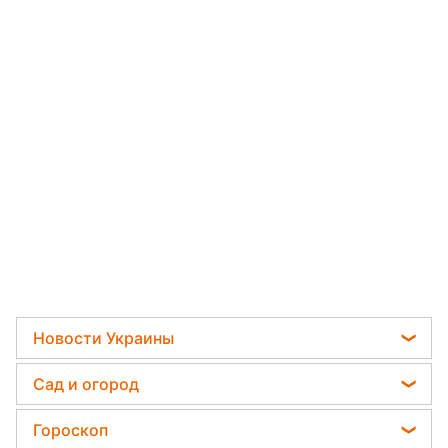
Новости Украины
Телеграм новости Украины
Сад и огород
Пенсии в Украине
Садовод назвал самое эффективное средство
Гороскоп
Мобилизация