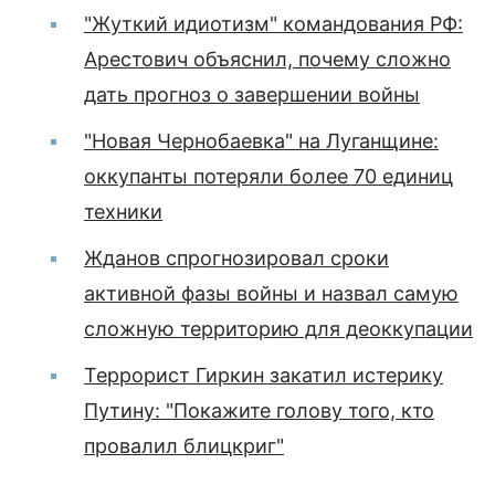
"Жуткий идиотизм" командования РФ:
Арестович объяснил, почему сложно
дать прогноз о завершении войны
"Новая Чернобаевка" на Луганщине:
оккупанты потеряли более 70 единиц
техники
Жданов спрогнозировал сроки
активной фазы войны и назвал самую
сложную территорию для деоккупации
Террорист Гиркин закатил истерику
Путину: "Покажите голову того, кто
провалил блицкриг"