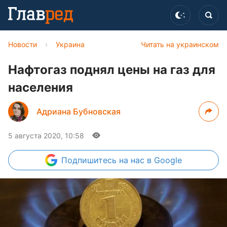
Новости
›
Украина
Читать на украинском
Нафтогаз поднял цены на газ для
населения
Адриана Бубновская
5 августа 2020, 10:58
Подпишитесь
на нас в Google