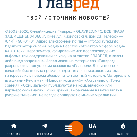
ТВОЙ ИСТОЧНИК НОВОСТЕЙ
©2002-2026, Онлайн-медиа Главред - GLAVRED.INFO. ВСЕ ПРАВА
ЗАЩИЩЕНЫ. 04080, г. Киев, ул. Кириловская, дом 23. Телефон —
(044) 490-01-01. Адрес электронной почты — info@glavred.info.
Идентификатор онлайн-медиа в Реестре cубъектов в сфере медиа —
R40-01822.
Перепечатка, копирование или воспроизведение
информации, содержащей ссылку на агенство ГЛАВРЕД, в каком-
либо виде запрещено. Использование материалов «Главред»
разрешается при условии ссылки на «Главред». Для интернет-
изданий обязательна прямая, открытая для поисковых систем,
гиперссылка в первом абзаце на конкретный материал. Материалы с
плашками «Реклама», «Новости компаний», «Актуально», «Точка
зрения», «Официально» публикуются на коммерческих или
партнерских началах. Точки зрения, выраженные в материалах в
рубрике "Мнения", не всегда совпадают с мнением редакции.
ГЛАВНАЯ
TELEGRAM
ЯЗЫК
ВАЖНОЕ